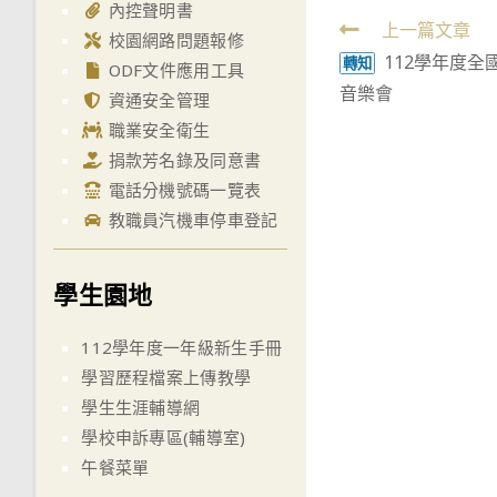
內控聲明書
Read
上一篇文章
校園網路問題報修
112學年度全
more
轉知
ODF文件應用工具
音樂會
articles
資通安全管理
職業安全衛生
捐款芳名錄及同意書
電話分機號碼一覽表
教職員汽機車停車登記
學生園地
112學年度一年級新生手冊
學習歷程檔案上傳教學
學生生涯輔導網
學校申訴專區(輔導室)
午餐菜單