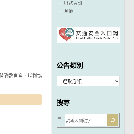
財務資訊
其他
公告類別
並聯繫教官室，以利協
分
類
搜尋
搜
:::
尋