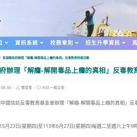
位
資訊系統
校務章則
招生升學資訊
/
澎湖縣政府辦理「解癮-解開毒品上癮的真相」反毒教育特展活動
府辦理「解癮-解開毒品上癮的真相」反毒教
Post
Post
-05-30
教官室
A03.一般公告
author:
category:
d:
同中國信託反毒教育基金會辦理「解癮-解開毒品上癮的真相」反
3年5月23日(星期四)至113年6月27日(星期四)每週二至週六上午