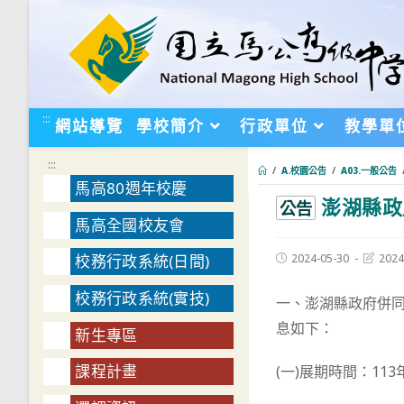
跳
轉
至
主
要
:::
網站導覽
學校簡介
行政單位
教學單
內
容
:::
/
A.校園公告
/
A03.一般公告
馬高80週年校慶
澎湖縣政
:::
公告
馬高全國校友會
Post
Post
2024-05-30
2024
校務行政系統(日間)
published:
last
modifie
校務行政系統(實技)
一、澎湖縣政府併
息如下：
新生專區
課程計畫
(一)展期時間：11