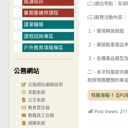
選課資訊
(二)展出地點：澎
暑期重補修課程
(三)展覽活動內容：
課業輔導
１、實境解謎遊戲
課程諮詢專區
２、藥頭販毒電話
戶外教育填報專區
３、各種毒品模型
公務網站
二、本次特展提供團
助辦理團體預約事
公版網站編輯說明
差勤系統
特展海報-1【JPG
公文系統
教育雲信箱
Post Views:
211
教職員工信箱
請購系統