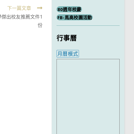
下一篇文章
80週年校慶
學傑出校友推薦文件1
FB-馬高校園活動
份
行事曆
月曆模式
內嵌行事曆為視覺預覽，完