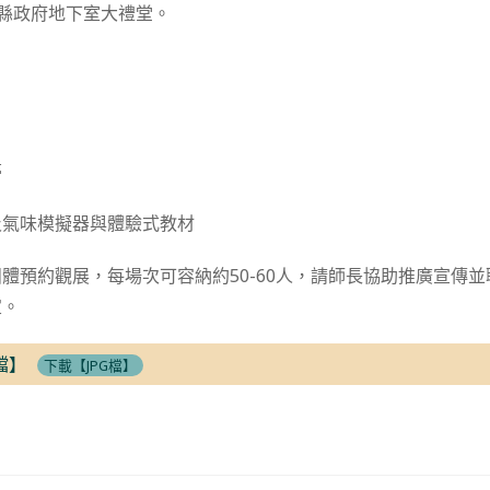
湖縣政府地下室大禮堂。
亭
及氣味模擬器與體驗式教材
體預約觀展，每場次可容納約50-60人，請師長協助推廣宣傳
宜。
檔】
下載【JPG檔】