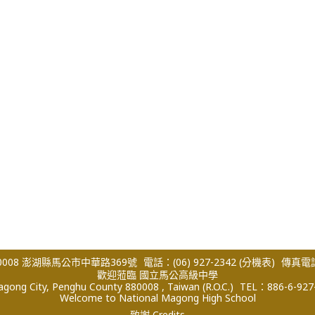
008 澎湖縣馬公市中華路369號
電話：(06) 927-2342
(分機表)
傳真電話：
歡迎蒞臨 國立馬公高級中學
ong City, Penghu County 880008 , Taiwan (R.O.C.)
TEL：886-6-927
Welcome to National Magong High School
致謝 Credits