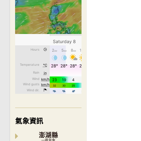
氣象資訊
澎湖縣
一週氣象