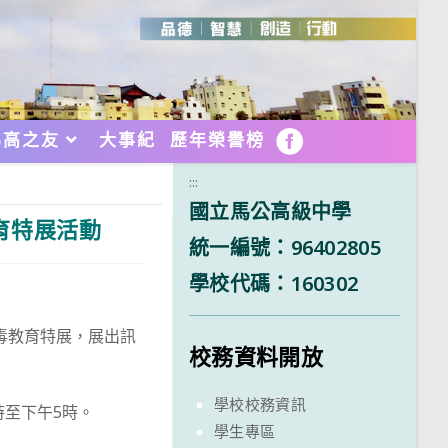
馬高之友
大事紀
歷年榮譽榜
FB
:::
國立馬公高級中學
育特展活動
統一編號：96402805
學校代碼：160302
毒教育特展，展出訊
校務資料開放
學校校務資訊
9時至下午5時。
學生專區