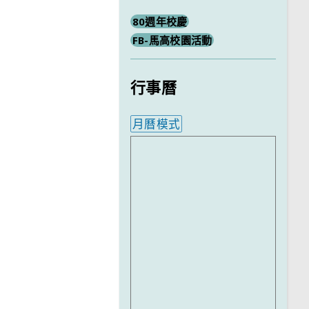
80週年校慶
FB-馬高校園活動
行事曆
月曆模式
內嵌行事曆為視覺預覽，完