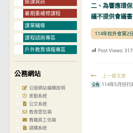
選課資訊
二、為響應環保
暑期重補修課程
議不提供會議書
課業輔導
114年校外會第2
課程諮詢專區
戶外教育填報專區
Post Views:
317
公務網站
Read
上一篇文章
114年5月份
more
公告
公版網站編輯說明
articles
差勤系統
公文系統
教育雲信箱
教職員工信箱
請購系統