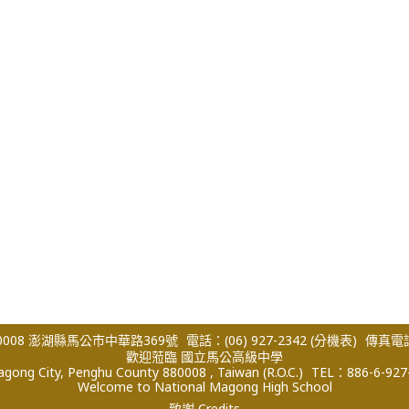
008 澎湖縣馬公市中華路369號
電話：(06) 927-2342
(分機表)
傳真電話：
歡迎蒞臨 國立馬公高級中學
ong City, Penghu County 880008 , Taiwan (R.O.C.)
TEL：886-6-927
Welcome to National Magong High School
致謝 Credits