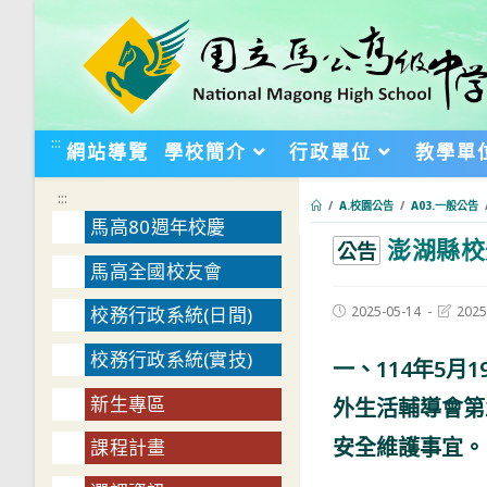
跳
轉
至
主
要
:::
網站導覽
學校簡介
行政單位
教學單
內
容
:::
/
A.校園公告
/
A03.一般公告
馬高80週年校慶
澎湖縣校
:::
公告
馬高全國校友會
Post
Post
2025-05-14
2025
校務行政系統(日間)
published:
last
modifie
校務行政系統(實技)
一、114年5
新生專區
外生活輔導會第
安全維護事宜。
課程計畫