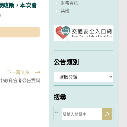
財務資訊
碳政策，本次會
其他
。
公告類別
下一篇文章
分
國中教育會考公告資料
類
搜尋
搜
:::
尋