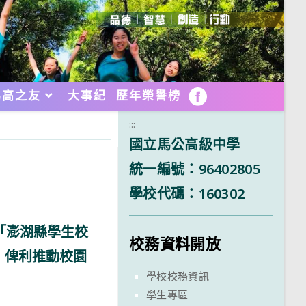
馬高之友
大事紀
歷年榮譽榜
FB
:::
國立馬公高級中學
統一編號：96402805
學校代碼：160302
理「澎湖縣學生校
校務資料開放
，俾利推動校園
學校校務資訊
學生專區