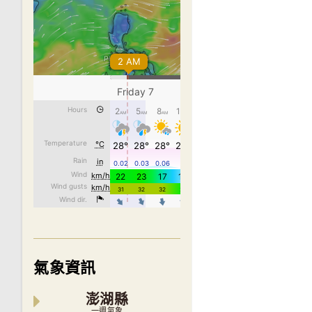
氣象資訊
澎湖縣
一週氣象