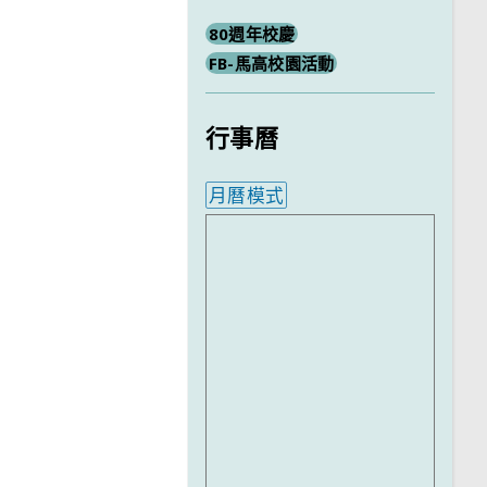
80週年校慶
FB-馬高校園活動
行事曆
月曆模式
內嵌行事曆為視覺預覽，完