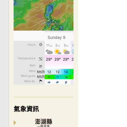
氣象資訊
澎湖縣
一週氣象