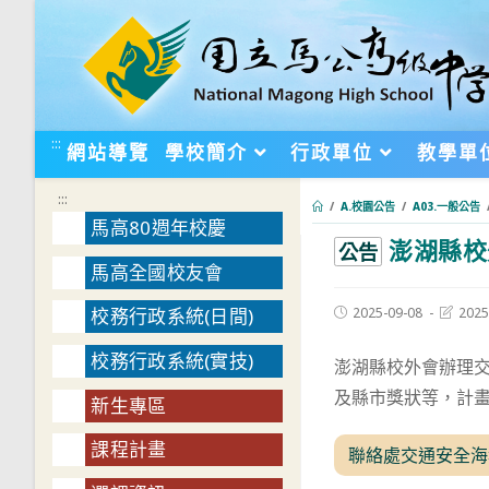
跳
轉
至
主
要
:::
網站導覽
學校簡介
行政單位
教學單
內
容
:::
/
A.校園公告
/
A03.一般公告
馬高80週年校慶
澎湖縣校
:::
公告
馬高全國校友會
Post
Post
2025-09-08
2025
校務行政系統(日間)
published:
last
modifie
校務行政系統(實技)
澎湖縣校外會辦理
及縣市獎狀等，計
新生專區
課程計畫
聯絡處交通安全海