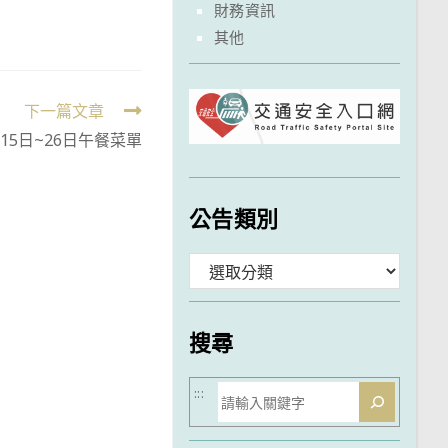
財務資訊
其他
下一篇文章
月15日~26日午餐菜單
公告類別
分
類
搜尋
搜
:::
尋