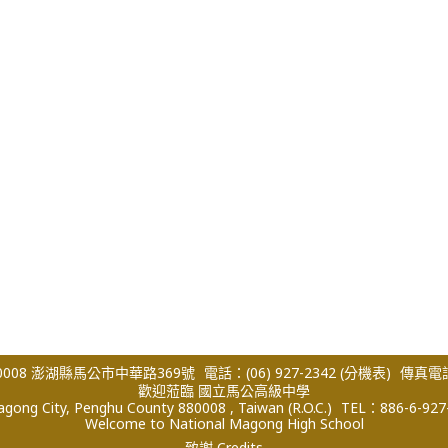
008 澎湖縣馬公市中華路369號
電話：(06) 927-2342
(分機表)
傳真電話：
歡迎蒞臨 國立馬公高級中學
ong City, Penghu County 880008 , Taiwan (R.O.C.)
TEL：886-6-927
Welcome to National Magong High School
致謝 Credits