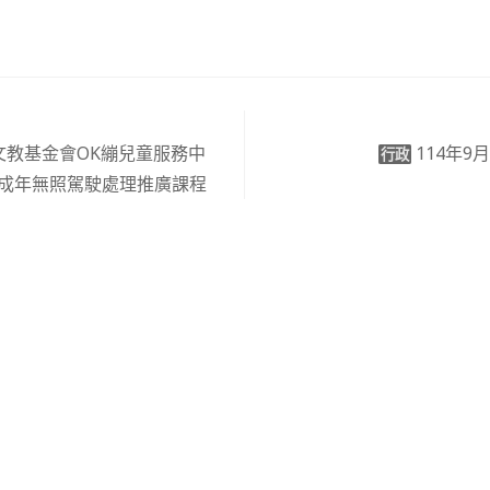
文教基金會OK繃兒童服務中
114年9
行政
未成年無照駕駛處理推廣課程