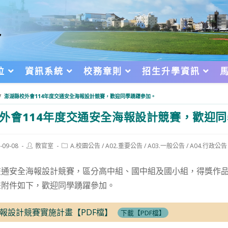
位
資訊系統
校務章則
招生升學資訊
/
澎湖縣校外會114年度交通安全海報設計競賽，歡迎同學踴躍參加。
外會114年度交通安全海報設計競賽，歡迎
Post
Post
-09-08
教官室
A.校園公告
/
A02.重要公告
/
A03.一般公告
/
A04.行政公告
author:
category:
d:
交通安全海報設計競賽，區分高中組、國中組及國小組，得獎作
畫附件如下，歡迎同學踴躍參加。
報設計競賽實施計畫【PDF檔】
下載【PDF檔】