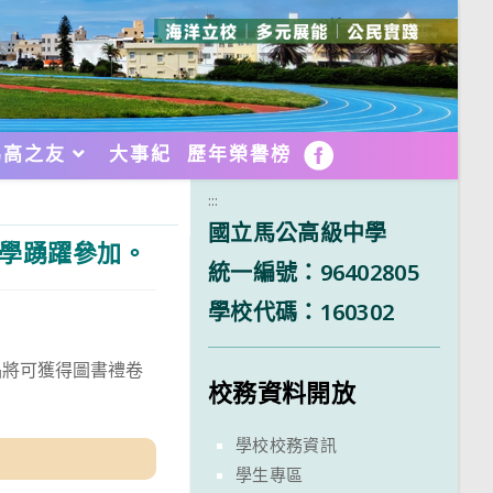
馬高之友
大事紀
歷年榮譽榜
FB
:::
國立馬公高級中學
同學踴躍參加。
統一編號：96402805
學校代碼：160302
品將可獲得圖書禮卷
校務資料開放
學校校務資訊
學生專區