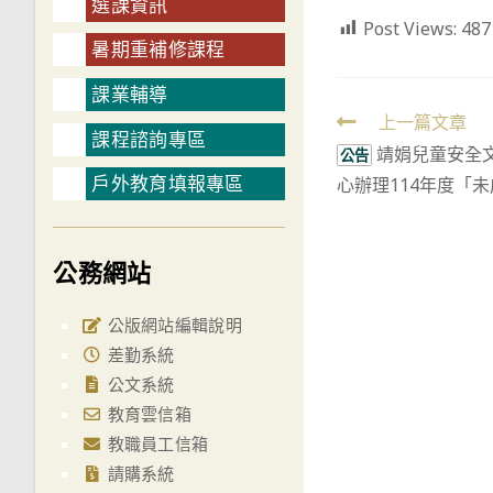
選課資訊
Post Views:
487
暑期重補修課程
課業輔導
Read
上一篇文章
課程諮詢專區
靖娟兒童安全
more
公告
戶外教育填報專區
心辦理114年度「
articles
公務網站
公版網站編輯說明
差勤系統
公文系統
教育雲信箱
教職員工信箱
請購系統