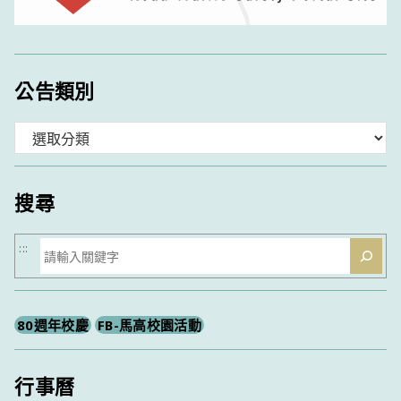
公告類別
分
類
搜尋
搜
:::
尋
80週年校慶
FB-馬高校園活動
行事曆