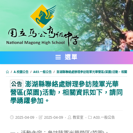
跳
轉
至
主
要
內
選單
容
/
A.校園公告
/
A03.一般公告
/
澎湖縣聯絡處辦理參訪陸軍光華營區(菜園)活動，相關資
澎湖縣聯絡處辦理參訪陸軍光華
:::
公告
營區(菜園)活動，相關資訊如下，請同
學踴躍參加。
Post
Post
Post
Post
2025-04-09
2025-04-09
教官室
A03.一般公告
published:
last
author:
category:
modified:
一、活動內容：參訪陸軍光華營區(菜園)。