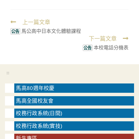
上一篇文章
Read
馬公高中日本文化體驗課程
more
公告
下一篇文章
articles
本校電話分機表
公告
:::
馬高80週年校慶
馬高全國校友會
校務行政系統(日間)
校務行政系統(實技)
新生專區