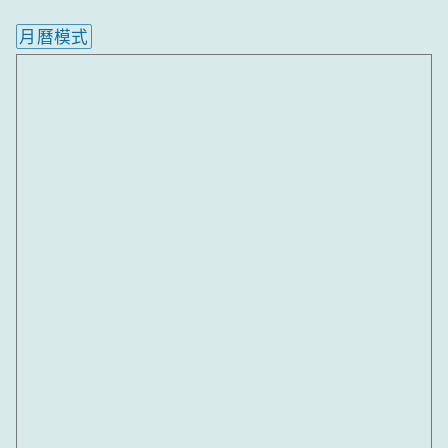
月曆模式
內嵌行事曆為視覺預覽，完整行事曆內容請使用