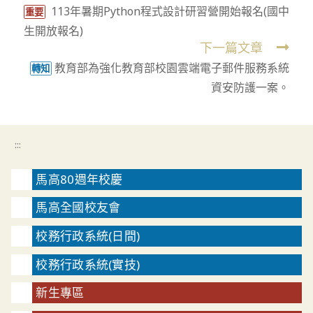
113年暑期Python程式設計研習營開始報名(國中
more
重要
生開放報名)
articles
下一篇文章
教育部為強化教育部校園雲端電子郵件服務系統
轉知
資安防護一案。
:::
馬高80週年校慶
馬高全國校友會
校務行政系統(日間)
校務行政系統(實技)
新生專區