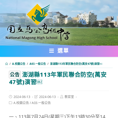
跳
轉
至
主
要
內
選單
容
/
A.校園公告
/
A03.一般公告
/
澎湖縣113年軍民聯合防空(萬安47號)演習￼
澎湖縣113年軍民聯合防空(萬安
:::
公告
47號)演習￼
Post
Post
Post
2024-06-13
2024-06-13
教官室
published:
last
author:
Post
A.校園公告
/
A03.一般公告
modified:
category:
一、113年7月24日(星期三)下午13時30分至14