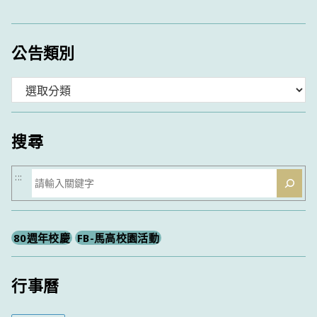
公告類別
分
類
搜尋
搜
:::
尋
80週年校慶
FB-馬高校園活動
行事曆