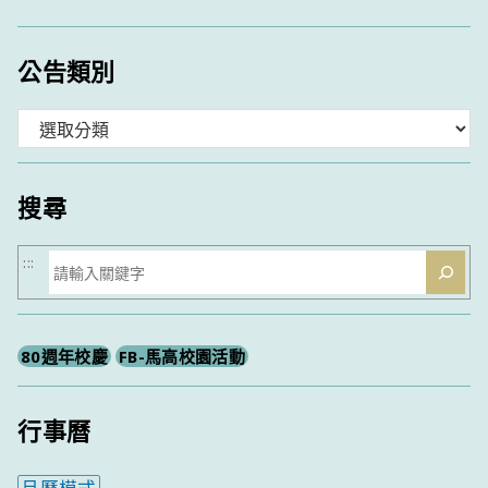
公告類別
分
類
搜尋
搜
:::
尋
80週年校慶
FB-馬高校園活動
行事曆