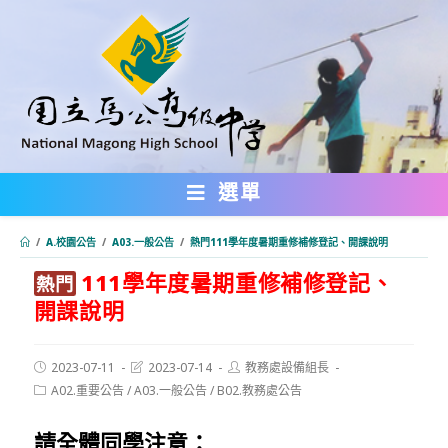
跳
轉
至
主
要
內
選單
容
/
A.校園公告
/
A03.一般公告
/
熱門111學年度暑期重修補修登記、開課說明
111學年度暑期重修補修登記、
:::
熱門
開課說明
Post
Post
Post
2023-07-11
2023-07-14
教務處設備組長
published:
last
author:
Post
A02.重要公告
/
A03.一般公告
/
B02.教務處公告
modified:
category:
請全體同學注意：