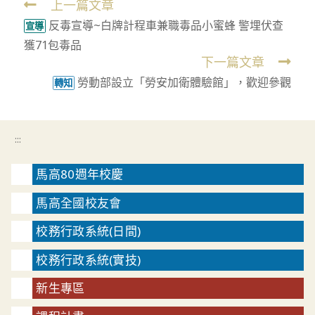
上一篇文章
Read
反毒宣導~白牌計程車兼職毒品小蜜蜂 警埋伏查
more
宣導
獲71包毒品
articles
下一篇文章
勞動部設立「勞安加衛體驗館」，歡迎參觀
轉知
:::
馬高80週年校慶
馬高全國校友會
校務行政系統(日間)
校務行政系統(實技)
新生專區