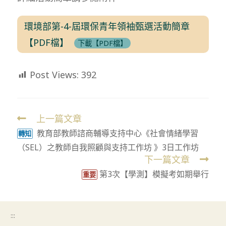
環境部第-4-屆環保青年領袖甄選活動簡章
【PDF檔】
下載【PDF檔】
Post Views:
392
上一篇文章
Read
教育部教師諮商輔導支持中心《社會情緒學習
more
轉知
（SEL）之教師自我照顧與支持工作坊 》3日工作坊
articles
下一篇文章
第3次【學測】模擬考如期舉行
重要
:::