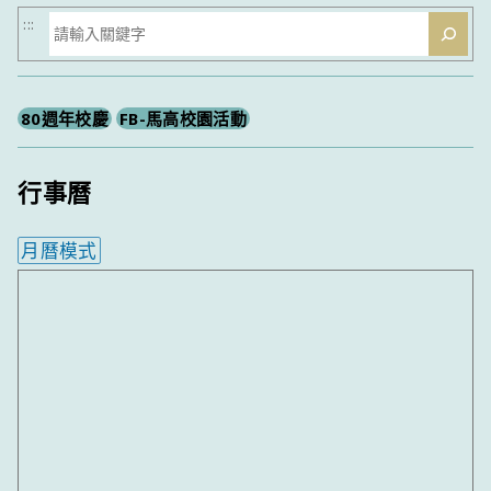
搜
:::
尋
80週年校慶
FB-馬高校園活動
行事曆
月曆模式
內嵌行事曆為視覺預覽，完整行事曆內容請使用