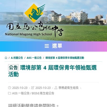
跳
轉
至
主
要
內
選單
容
/
A.校園公告
/
A03.一般公告
/
環境部第 4 屆環保青年領袖甄選活動
環境部第 4 屆環保青年領袖甄選
:::
公告
活動
Post
Post
Post
2025-10-23
2025-10-23
學務處衛生組長
published:
last
author:
Post
A03.一般公告
/
B03d.衛生組公告
modified:
category:
詳細活動簡章請參閱附件。