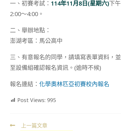
一、初賽考試：
114
年
11
月8
日
(
星期六
)
下午
2:00～4:00。
二、舉辦地點：
澎湖考區：馬公高中
三、有意報名的同學，請填寫表單資料，並
至設備組確認報名資訊。(逾時不候)
報名連結：
化學奧林匹亞初賽校內報名
Post Views:
995
上一篇文章
Read