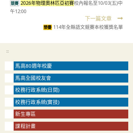
2026年物理奧林匹亞初賽
校內報名至10/03(五)中
more
競賽
午12:00
articles
下一篇文章
114年全縣語文競賽本校獲獎名單
榮譽
:::
馬高80週年校慶
馬高全國校友會
校務行政系統(日間)
校務行政系統(實技)
新生專區
課程計畫