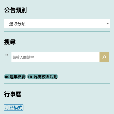
公告類別
分
類
搜尋
搜
:::
尋
80週年校慶
FB-馬高校園活動
行事曆
月曆模式