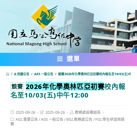
跳
轉
至
主
要
內
選單
容
/
A.校園公告
/
A03.一般公告
/
競賽2026年化學奧林匹亞初賽校內報名至10/03(五)中午12
2026年化學奧林匹亞初賽
校內報
:::
競賽
名至10/03(五)中午12:00
Post
Post
Post
2025-09-26
2025-09-26
教務處設備組長
published:
last
author:
Post
A02.重要公告
/
A03.一般公告
/
B02.教務處公告
/
F02.學生研習與競
modified:
category:
賽