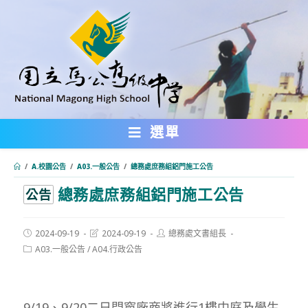
跳
轉
至
主
要
內
選單
容
/
A.校園公告
/
A03.一般公告
/
總務處庶務組鋁門施工公告
總務處庶務組鋁門施工公告
:::
公告
Post
Post
Post
2024-09-19
2024-09-19
總務處文書組長
published:
last
author:
Post
A03.一般公告
/
A04.行政公告
modified:
category:
9/19、9/20二日門窗廠商將進行1樓中庭及學生