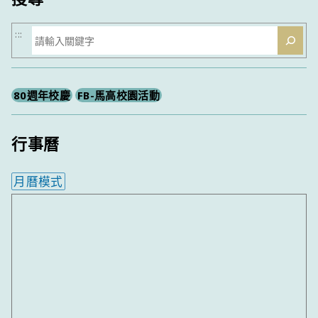
搜
:::
尋
80週年校慶
FB-馬高校園活動
行事曆
月曆模式
內嵌行事曆為視覺預覽，完整行事曆內容請使用