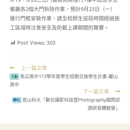
餐廳各2個大門拆除作業，預計9月23日（一）
進行門框安裝作業，請全校師生這段時間經過施
工區域時注意安全及防範上課期間的聲響。
Post Views:
303
上一篇文章
Read
馬公高中113學年度學生短期交換學生計畫-麗山
more
活動
高中
articles
下一篇文章
崑山科大「數位攝影科技暨Photography國際認
轉知
證研習體驗營」