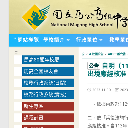
跳
轉
至
主
要
:::
網站導覽
學校簡介
行政單位
教學單
內
容
:::
/
A.校園公告
/
A03.一般公告
馬高80週年校慶
自明（1
:::
公告
馬高全國校友會
出境應經核准
校務行政系統(日間)
Post
Post
2023-11-30
2023
校務行政系統(實技)
published:
last
modifie
一、依據內政部112年
新生專區
課程計畫
二、依「兵役法施行
應經核准。自113