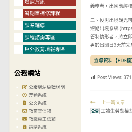
選課資訊
義務者，出國應經
暑期重補修課程
三、役男出境觀光
課業輔導
短期出境系統 (https:
管制情形者，將立
課程諮詢專區
男於出國日3天前完
戶外教育填報專區
宣導資料【PDF檔
公務網站
Post Views:
371
公版網站編輯說明
差勤系統
Read
上一篇文章
公文系統
工讀生勞動權
more
教育雲信箱
公告
教職員工信箱
articles
請購系統