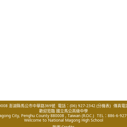
008 澎湖縣馬公市中華路369號
電話：(06) 927-2342
(分機表)
傳真電話：
歡迎蒞臨 國立馬公高級中學
ong City, Penghu County 880008 , Taiwan (R.O.C.)
TEL：886-6-927
Welcome to National Magong High School
致謝 Credits