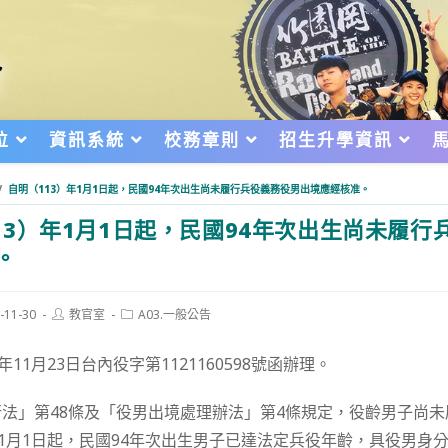
位
資訊系統
校務章則
招生升學資訊
/
自明（113）年1月1日起，民國94年次出生尚未履行兵役義務役男出境應經核准。
13）年1月1日起，民國94年次出生尚未履行
。
Post
Post
-11-30
教官室
A03.一般公告
author:
category:
d:
11月23日台內役字第1121160598號函辦理。
法」第48條及「役男出境處理辦法」第4條規定，役齡男子尚
年1月1日起，民國94年次出生男子已達法定兵役年齡，具役男身