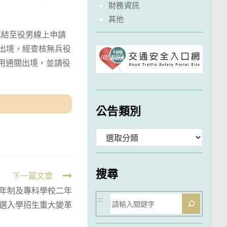
財務資訊
其他
連結至役男線上申請
n)申請短期出境，經查核無兵役
用通關出境，並請役
公告類別
分
類
搜尋
下一篇文章
四年制及專科學校二年
搜
:::
選入學招生重大變革
尋