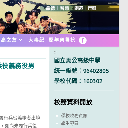
馬高之友
大事紀
歷年榮譽榜
FB
:::
國立馬公高級中學
兵役義務役男
統一編號：96402805
學校代碼：160302
校務資料開放
學校校務資訊
未履行兵役義務者出境
學生專區
分，如尚未履行兵役