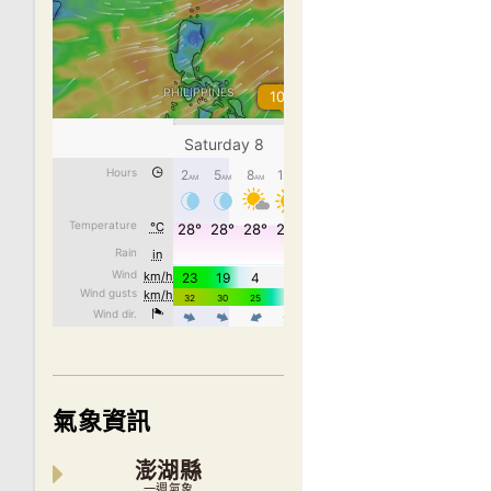
氣象資訊
澎湖縣
一週氣象