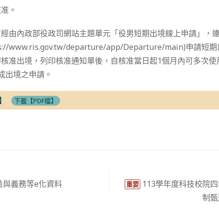
核准。
可經由內政部役政司網站主題單元「役男短期出境線上申請」，
//www.ris.gov.tw/departure/app/Departure/mai
即核准出境，列印核准通知單後，自核准當日起1個月內可多次使
成出境之申請。
】
下載【PDF檔】
益與義務等e化資料
113學年度科技校院
重要
制甄