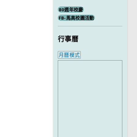
80週年校慶
FB-馬高校園活動
行事曆
月曆模式
內嵌行事曆為視覺預覽，完