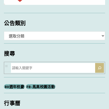
公告類別
分
類
搜尋
搜
:::
尋
80週年校慶
FB-馬高校園活動
行事曆