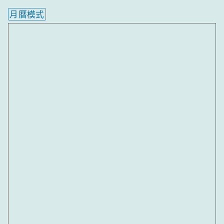
月曆模式
內嵌行事曆為視覺預覽，完整行事曆內容請使用