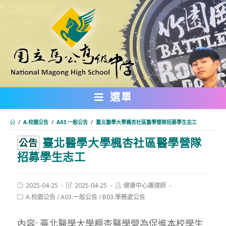
跳
轉
至
主
要
內
選單
容
/
A.校園公告
/
A03.一般公告
/
臺北醫學大學楓杏社區醫學營隊招募學生志工
臺北醫學大學楓杏社區醫學營隊
:::
公告
招募學生志工
Post
Post
Post
2025-04-25
2025-04-25
健康中心護理師
published:
last
author:
Post
A.校園公告
/
A03.一般公告
/
B03.學務處公告
modified:
category:
內容: 臺北醫學大學楓杏醫學營為促進本校學生