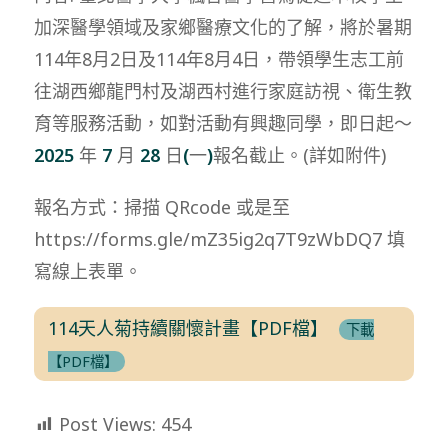
加深醫學領域及家鄉醫療文化的了解，將於暑期
114年8月2日及114年8月4日，帶領學生志工前
往湖西鄉龍門村及湖西村進行家庭訪視、衛生教
育等服務活動，如對活動有興趣同學，即日起～
2025
年
7
月
28
日
(
一
)
報名截止。(詳如附件)
報名方式：掃描 QRcode 或是至
https://forms.gle/mZ35ig2q7T9zWbDQ7 填
寫線上表單。
114天人菊持續關懷計畫【PDF檔】
下載
【PDF檔】
Post Views:
454