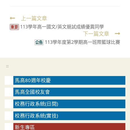
上一篇文章
Read
113學年高一國文/英文競試成績優異同學
more
重要
下一篇文章
articles
113學年度第2學期高一班際籃球比賽
公告
:::
馬高80週年校慶
馬高全國校友會
校務行政系統(日間)
校務行政系統(實技)
新生專區