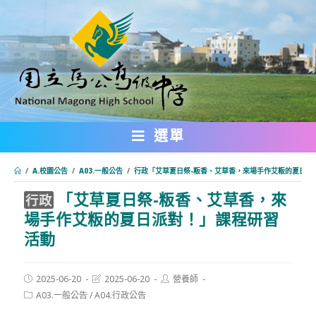
跳
轉
至
主
要
內
選單
容
/
A.校園公告
/
A03.一般公告
/
行政「艾草夏日祭-粄香、艾草香，來場手作艾粄的夏日派
「艾草夏日祭-粄香、艾草香，來
:::
行政
場手作艾粄的夏日派對！」課程研習
活動
Post
Post
Post
2025-06-20
2025-06-20
營養師
published:
last
author:
Post
A03.一般公告
/
A04.行政公告
modified:
category: