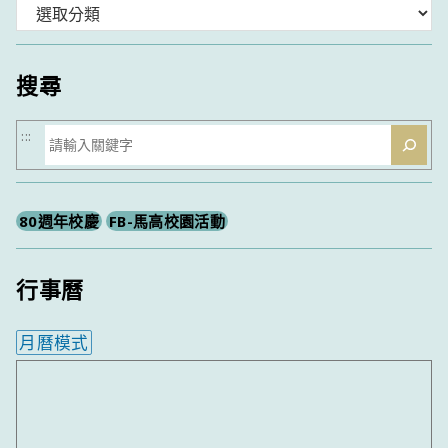
分
類
搜尋
搜
:::
尋
80週年校慶
FB-馬高校園活動
行事曆
月曆模式
內嵌行事曆為視覺預覽，完整行事曆內容請使用