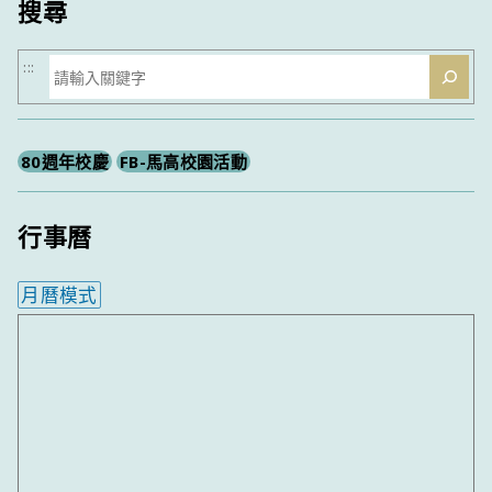
搜尋
搜
:::
尋
80週年校慶
FB-馬高校園活動
行事曆
月曆模式
內嵌行事曆為視覺預覽，完整行事曆內容請使用