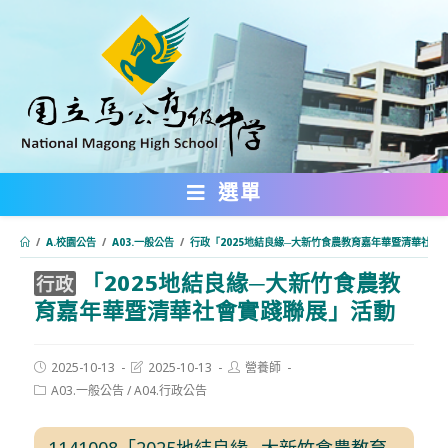
跳
轉
至
主
要
內
選單
容
/
A.校園公告
/
A03.一般公告
/
行政「2025地結良緣─大新竹食農教育嘉年華暨清華社會
「2025地結良緣─大新竹食農教
:::
行政
育嘉年華暨清華社會實踐聯展」活動
Post
Post
Post
2025-10-13
2025-10-13
營養師
published:
last
author:
Post
A03.一般公告
/
A04.行政公告
modified:
category:
1141008「2025地結良緣─大新竹食農教育