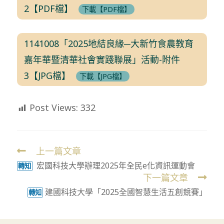
2【PDF檔】
下載【PDF檔】
1141008「2025地結良緣─大新竹食農教育
嘉年華暨清華社會實踐聯展」活動-附件
3【JPG檔】
下載【JPG檔】
Post Views:
332
上一篇文章
Read
宏國科技大學辦理2025年全民e化資訊運動會
more
轉知
下一篇文章
articles
建國科技大學「2025全國智慧生活五創競賽」
轉知