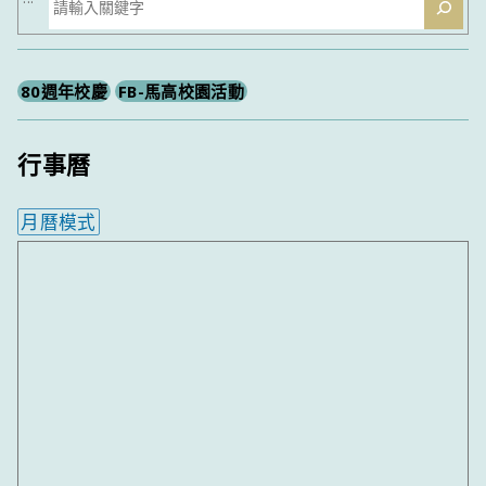
尋
80週年校慶
FB-馬高校園活動
行事曆
月曆模式
內嵌行事曆為視覺預覽，完整行事曆內容請使用