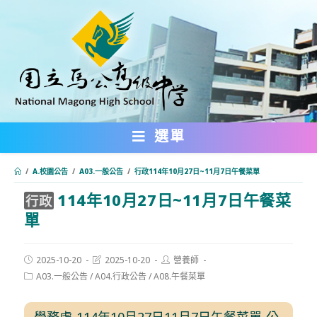
跳
轉
至
主
要
內
選單
容
/
A.校園公告
/
A03.一般公告
/
行政114年10月27日~11月7日午餐菜單
114年10月27日~11月7日午餐菜
:::
行政
單
Post
Post
Post
2025-10-20
2025-10-20
營養師
published:
last
author:
Post
A03.一般公告
/
A04.行政公告
/
A08.午餐菜單
modified:
category:
學務處-114年10月27日11月7日午餐菜單-公