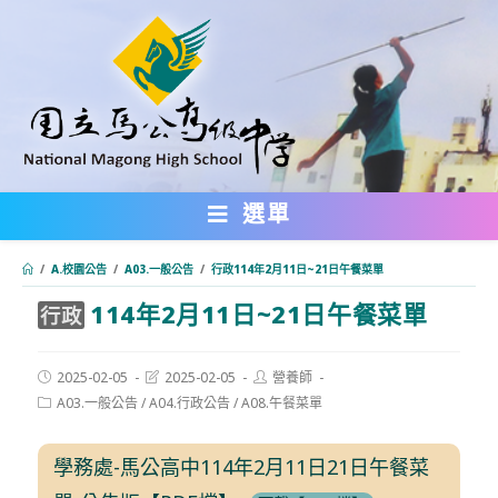
跳
轉
至
主
要
內
選單
容
/
A.校園公告
/
A03.一般公告
/
行政114年2月11日~21日午餐菜單
114年2月11日~21日午餐菜單
:::
行政
Post
Post
Post
2025-02-05
2025-02-05
營養師
published:
last
author:
Post
A03.一般公告
/
A04.行政公告
/
A08.午餐菜單
modified:
category:
學務處-馬公高中114年2月11日21日午餐菜