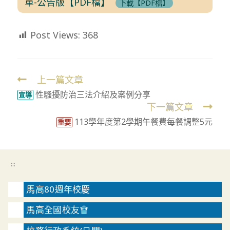
單-公告版【PDF檔】
下載【PDF檔】
Post Views:
368
上一篇文章
Read
性騷擾防治三法介紹及案例分享
more
宣導
下一篇文章
articles
113學年度第2學期午餐費每餐調整5元
重要
:::
馬高80週年校慶
馬高全國校友會