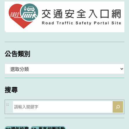
公告類別
分
類
搜尋
搜
:::
尋
80週年校慶
FB-馬高校園活動