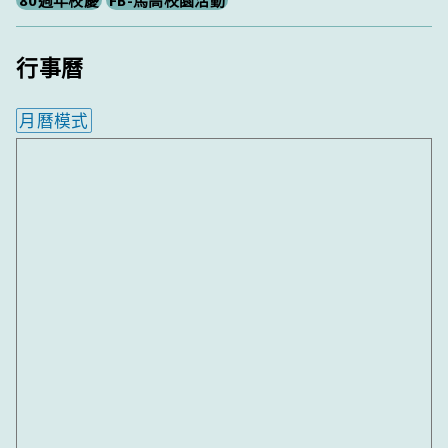
行事曆
月曆模式
內嵌行事曆為視覺預覽，完整行事曆內容請使用