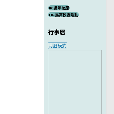
80週年校慶
FB-馬高校園活動
行事曆
月曆模式
內嵌行事曆為視覺預覽，完