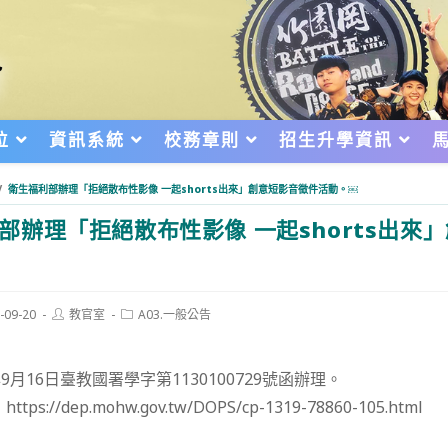
位
資訊系統
校務章則
招生升學資訊
/
衛生福利部辦理「拒絕散布性影像 一起shorts出來」創意短影音徵件活動。￼
部辦理「拒絕散布性影像 一起shorts出來
Post
Post
-09-20
教官室
A03.一般公告
author:
category:
d:
9月16日臺教國署學字第1130100729號函辦理。
://dep.mohw.gov.tw/DOPS/cp-1319-78860-105.html