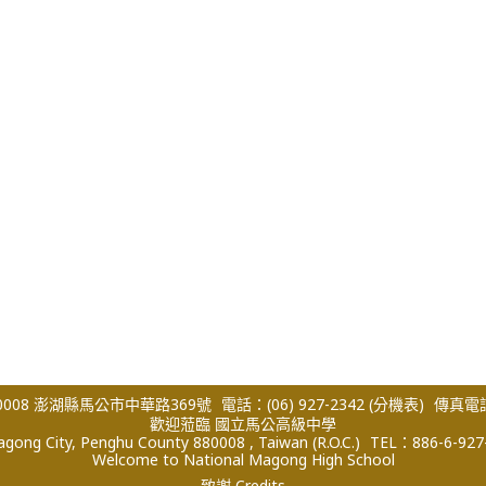
008 澎湖縣馬公市中華路369號
電話：(06) 927-2342
(分機表)
傳真電話：
歡迎蒞臨 國立馬公高級中學
ong City, Penghu County 880008 , Taiwan (R.O.C.)
TEL：886-6-927
Welcome to National Magong High School
致謝 Credits