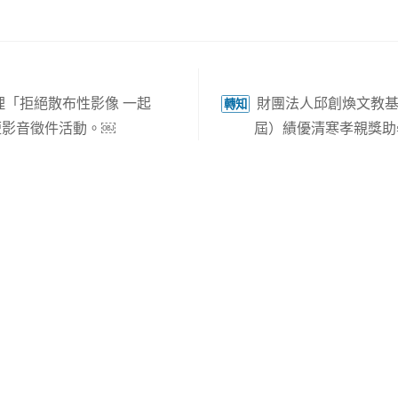
理「拒絕散布性影像 一起
財團法人邱創煥文教基金
轉知
意短影音徵件活動。￼
屆）績優清寒孝親獎助