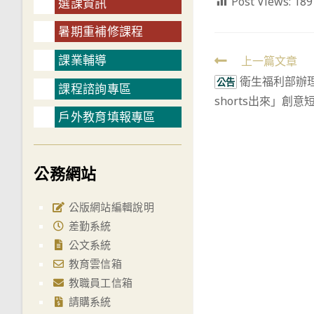
Post Views:
189
選課資訊
暑期重補修課程
課業輔導
Read
上一篇文章
衛生福利部辦
more
公告
課程諮詢專區
shorts出來」創
articles
戶外教育填報專區
公務網站
公版網站編輯說明
差勤系統
公文系統
教育雲信箱
教職員工信箱
請購系統