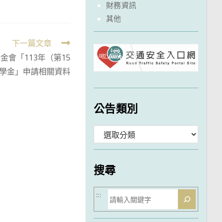
財務資訊
其他
下一篇文章
會「113年（第15
學金」申請相關資料
公告類別
分
類
搜尋
搜
:::
尋