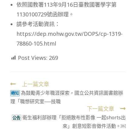
依照國教署113年9月16日臺教國署學字第
1130100729號函辦理。
請參考活動資訊：
https://dep.mohw.gov.tw/DOPS/cp-1319-
78860-105.html
Post Views:
269
上一篇文章
Read
為鼓勵青少年職涯探索，國立公共資訊圖書館辦
more
轉知
理「職想研究室──技職
articles
下一篇文章
衛生福利部辦理「拒絕散布性影像 一起shorts出
公告
來」創意短影音徵件活動。￼