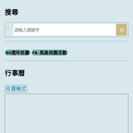
類
搜尋
搜
:::
尋
80週年校慶
FB-馬高校園活動
行事曆
月曆模式
內嵌行事曆為視覺預覽，完整行事曆內容請使用