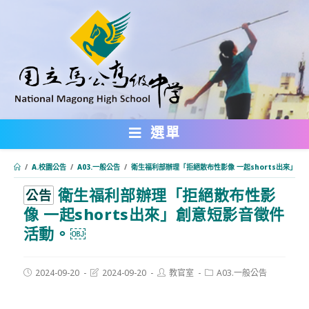
跳
轉
至
主
要
內
選單
容
/
A.校園公告
/
A03.一般公告
/
衛生福利部辦理「拒絕散布性影像 一起shorts出來」創
衛生福利部辦理「拒絕散布性影
:::
公告
像 一起shorts出來」創意短影音徵件
活動。￼
Post
Post
Post
Post
2024-09-20
2024-09-20
教官室
A03.一般公告
published:
last
author:
category:
modified: