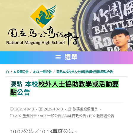
跳
轉
至
主
要
內
選單
容
/
A.校園公告
/
A03.一般公告
/
要點本校校外人士協助教學或活動要點公告
本校
校外人士協助教學或活動要
:::
要點
點
公告
Post
Post
Post
2025-10-13
2025-10-13
教務處設備組長
published:
last
author:
Post
A02.重要公告
/
A03.一般公告
/
A04.行政公告
/
B02.教務處公告
modified:
category:
10.07公告／10.13再度公告。