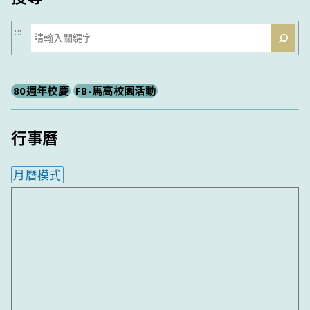
搜
:::
尋
80週年校慶
FB-馬高校園活動
行事曆
月曆模式
內嵌行事曆為視覺預覽，完整行事曆內容請使用