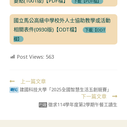
要點(1001版)【PDF檔】
下載【PDF檔】
國立馬公高級中學校外人士協助教學或活動
相關表件(0930版)【ODT檔】
下載【ODT
檔】
Post Views:
563
上一篇文章
Read
建國科技大學「2025全國智慧生活五創競賽」
more
轉知
下一篇文章
articles
徵求114學年度第2學期午餐工讀生
行政