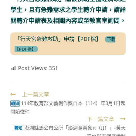
學生，且有急難需求之學生轉介申請，請詳
閱轉介申請表及相關內容或至教官室詢問。
「行天宮急難救助」申請【PDF檔】
下載
【PDF檔】
Post Views:
351
上一篇文章
Read
114年教育部文藝創作獎自本（114）年3月1日起
more
轉知
開始徵件
articles
下一篇文章
澎湖縣馬公市公所「澎湖嶋意象π（II）」-黃天
轉知