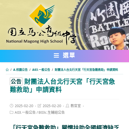
跳
轉
至
主
要
內
選單
容
/
A.校園公告
/
A03.一般公告
/
財團法人台北行天宮「行天宮急難救助」申請資料
財團法人台北行天宮「行天宮急
:::
公告
難救助」申請資料
Post
Post
Post
2025-02-20
2025-02-20
教官室
published:
last
author:
Post
A03.一般公告
/
B03c.生輔組公告
modified:
category:
「行天宮急難救助」關懷扶助全國經濟缺乏