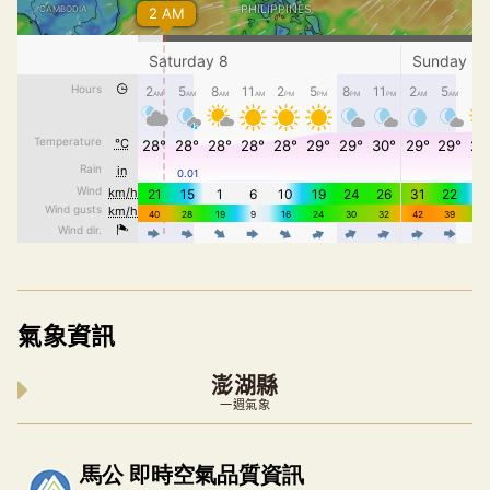
氣象資訊
澎湖縣
一週氣象
內嵌空氣品質小工具為視覺預覽，完整即時空氣