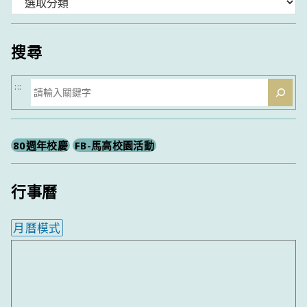
分
類
搜尋
搜
:::
尋
80週年校慶
FB-馬高校園活動
行事曆
月曆模式
內嵌行事曆為視覺預覽，完整行事曆內容請使用