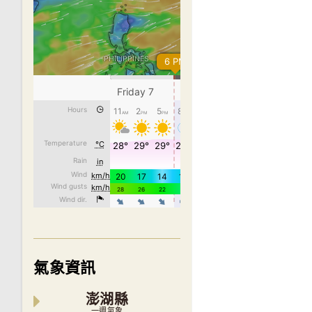
氣象資訊
澎湖縣
一週氣象