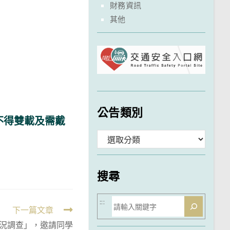
財務資訊
其他
公告類別
不得雙載及需戴
分
類
搜尋
搜
:::
下一篇文章
尋
況調查」，邀請同學