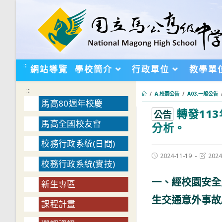
跳
轉
至
主
要
:::
網站導覽
學校簡介
行政單位
教學單
內
容
:::
/
A.校園公告
/
A03.一般公告
馬高80週年校慶
轉發11
:::
公告
馬高全國校友會
分析。
校務行政系統(日間)
Post
Post
2024-11-19
2024
校務行政系統(實技)
published:
last
modifie
一、經校園安全
新生專區
生交通意外事故
課程計畫