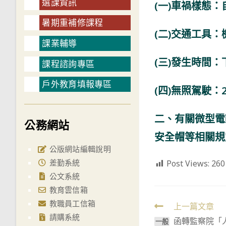
選課資訊
(一)車禍樣態：
暑期重補修課程
(二)交通工具：
課業輔導
(三)發生時間：
課程諮詢專區
戶外教育填報專區
(四)無照駕駛：
二、有關微型電
公務網站
安全帽等相關規
公版網站編輯說明
差勤系統
Post Views:
260
公文系統
教育雲信箱
教職員工信箱
Read
上一篇文章
請購系統
函轉監察院「
more
⼀般