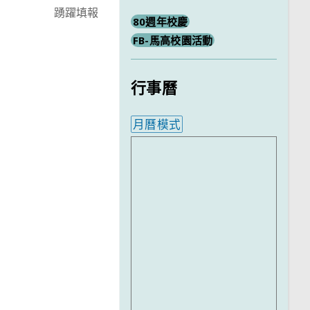
踴躍填報
80週年校慶
FB-馬高校園活動
行事曆
月曆模式
內嵌行事曆為視覺預覽，完