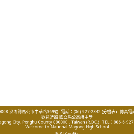
008 澎湖縣馬公市中華路369號
電話：(06) 927-2342
(分機表)
傳真電話：
歡迎蒞臨 國立馬公高級中學
ong City, Penghu County 880008 , Taiwan (R.O.C.)
TEL：886-6-927
Welcome to National Magong High School
致謝 Credits