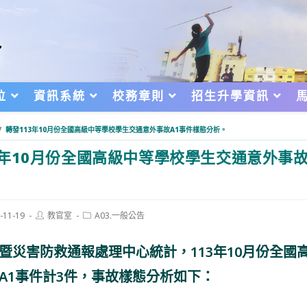
位
資訊系統
校務章則
招生升學資訊
/
轉發113年10月份全國高級中等學校學生交通意外事故A1事件樣態分析。
3年10月份全國高級中等學校學生交通意外事故
Post
Post
-11-19
教官室
A03.一般公告
author:
category:
d:
暨災害防救通報處理中心統計，113年10月份全國
A1事件計3件，事故樣態分析如下：