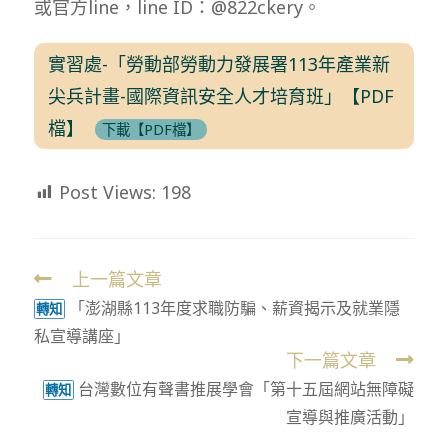
或官方line，line ID：@822ckery。
實習處-「勞動部勞動力發展署113年產業新
尖兵計畫-國際資訊安全人才培育班」【PDF
檔】
下載【PDF檔】
Post Views:
198
上一篇文章
Read
「澎湖縣113年度求職防騙、薪資揭示及就業隱
more
轉知
私宣導講座」
articles
下一篇文章
台灣數位有聲書推展學會「第十五屆網站無障礙
轉知
宣導與推廣活動」