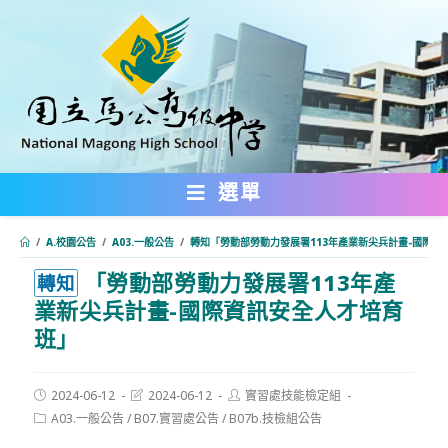
跳
轉
至
主
要
內
選單
容
/
A.校園公告
/
A03.一般公告
/
轉知「勞動部勞動力發展署113年產業新尖兵計畫-國際資
「勞動部勞動力發展署113年產
:::
轉知
業新尖兵計畫-國際資訊安全人才培育
班」
Post
Post
Post
2024-06-12
2024-06-12
實習處技能檢定組
published:
last
author:
Post
A03.一般公告
/
B07.實習處公告
/
B07b.技檢組公告
modified:
category: