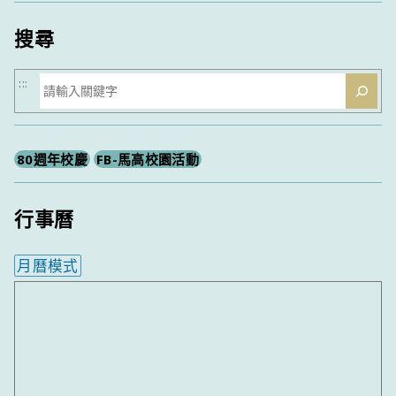
類
搜尋
搜
:::
尋
80週年校慶
FB-馬高校園活動
行事曆
月曆模式
內嵌行事曆為視覺預覽，完整行事曆內容請使用