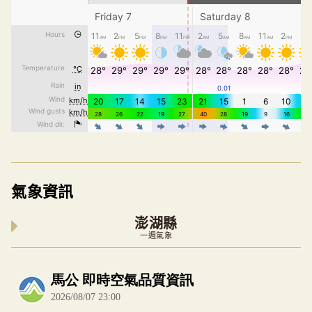
氣象資訊
澎湖縣
一週氣象
內嵌空氣品質小工具為視覺預覽，完整即時空氣