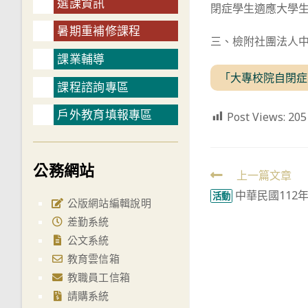
選課資訊
閉症學生適應大學
暑期重補修課程
三、檢附社團法人中
課業輔導
「大專校院自閉症
課程諮詢專區
戶外教育填報專區
Post Views:
205
公務網站
Read
上一篇文章
中華民國112
more
活動
公版網站編輯說明
articles
差勤系統
公文系統
教育雲信箱
教職員工信箱
請購系統