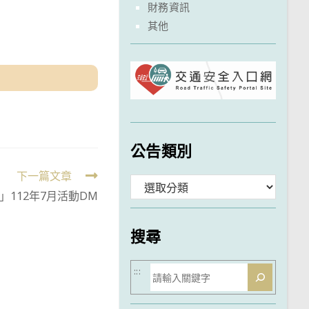
財務資訊
其他
公告類別
下一篇文章
分
112年7月活動DM
類
搜尋
搜
:::
尋