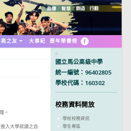
馬高之友
大事紀
歷年榮譽榜
FB
:::
國立馬公高級中學
統一編號：96402805
學校代碼：160302
校務資料開放
辦理。
學校校務資訊
學生專區
將進入大學就讀之自