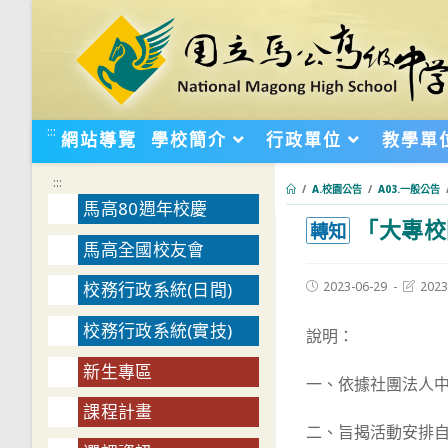
跳
轉
至
主
要
:::
網站導覽
學校簡介
行政單位
教學單
內
容
:::
/
A.校園公告
/
A03.一般公告
馬高80週年校慶
「大專校
:::
轉知
馬高全國校友會
Post
Post
2023-06-29
2023
校務行政系統(日間)
published:
last
modifie
校務行政系統(實技)
說明：
新生專區
一、依據社團法人中華
課程計畫
二、旨揭活動安排