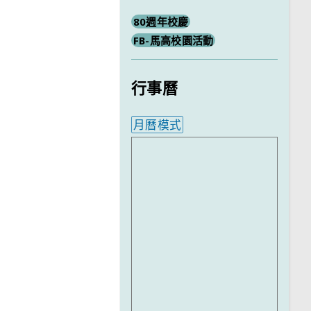
80週年校慶
FB-馬高校園活動
行事曆
月曆模式
內嵌行事曆為視覺預覽，完