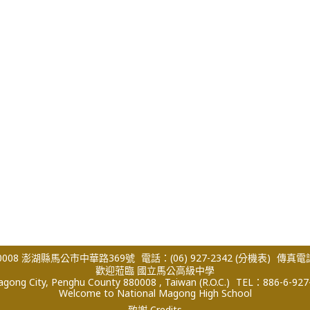
008 澎湖縣馬公市中華路369號
電話：(06) 927-2342
(分機表)
傳真電話：
歡迎蒞臨 國立馬公高級中學
ong City, Penghu County 880008 , Taiwan (R.O.C.)
TEL：886-6-927
Welcome to National Magong High School
致謝 Credits