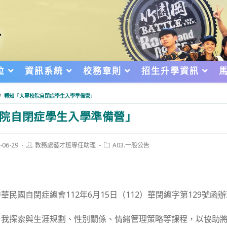
位
資訊系統
校務章則
招生升學資訊
/
轉知「大專校院自閉症學生入學準備營」
院自閉症學生入學準備營」
Post
Post
-06-29
教務處藝才班專任助理
A03.一般公告
author:
category:
d:
民國自閉症總會112年6月15日（112）華閉總字第129號函
自我探索與生涯規劃、性別關係、情緒管理策略等課程，以協助