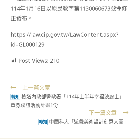
114年1月16日以原民教字第1130060673號令修
正發布。
https://law.cip.gov.tw/LawContent.aspx?
id=GL000129
Post Views:
210
上一篇文章
Read
檢送內政部警政署「114年上半年幸福波麗士」
more
轉知
單身聯誼活動計畫1份
articles
下一篇文章
中國科大「遊戲美術設計創意大賽」
轉知