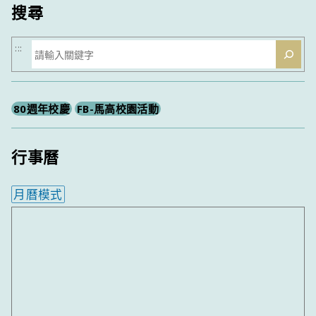
搜尋
搜
:::
尋
80週年校慶
FB-馬高校園活動
行事曆
月曆模式
內嵌行事曆為視覺預覽，完整行事曆內容請使用