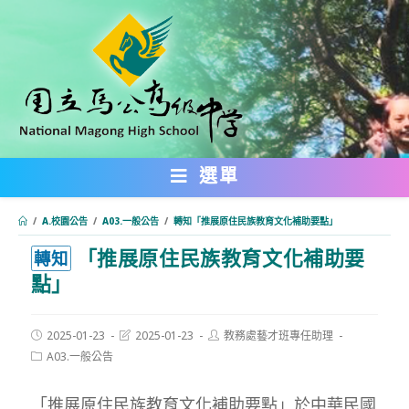
跳
轉
至
主
要
內
選單
容
/
A.校園公告
/
A03.一般公告
/
轉知「推展原住民族教育文化補助要點」
「推展原住民族教育文化補助要
:::
轉知
點」
Post
Post
Post
2025-01-23
2025-01-23
教務處藝才班專任助理
published:
last
author:
Post
A03.一般公告
modified:
category:
「推展原住民族教育文化補助要點」於中華民國