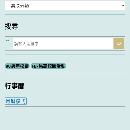
分
類
搜尋
搜
:::
尋
80週年校慶
FB-馬高校園活動
行事曆
月曆模式
內嵌行事曆為視覺預覽，完整行事曆內容請使用