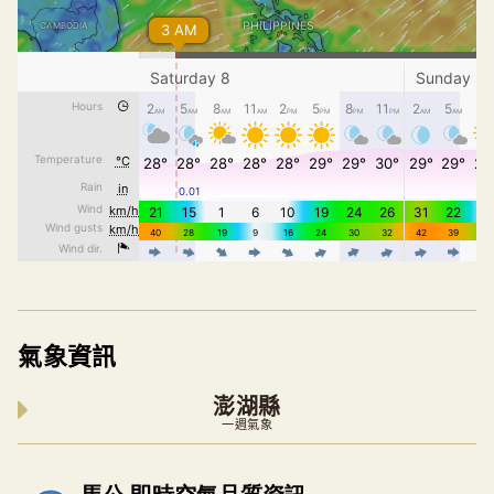
氣象資訊
澎湖縣
一週氣象
內嵌空氣品質小工具為視覺預覽，完整即時空氣