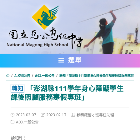
跳
轉
至
主
要
內
選單
容
/
A.校園公告
/
A03.一般公告
/
轉知「澎湖縣111學年身心障礙學生課後照顧服務寒假專
「澎湖縣111學年身心障礙學生
:::
轉知
課後照顧服務寒假專班」
Post
Post
Post
2023-02-07
2023-02-17
教務處藝才班專任助理
published:
last
author:
Post
A03.一般公告
modified:
category:
說明：