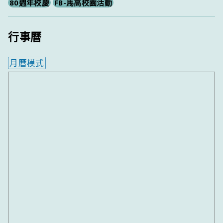
80週年校慶
FB-馬高校園活動
行事曆
月曆模式
內嵌行事曆為視覺預覽，完整行事曆內容請使用