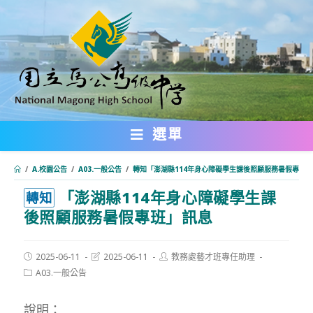
跳
轉
至
主
要
內
選單
容
/
A.校園公告
/
A03.一般公告
/
轉知「澎湖縣114年身心障礙學生課後照顧服務暑假專班
「澎湖縣114年身心障礙學生課
:::
轉知
後照顧服務暑假專班」訊息
Post
Post
Post
2025-06-11
2025-06-11
教務處藝才班專任助理
published:
last
author:
Post
A03.一般公告
modified:
category:
說明：