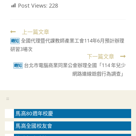
Post Views:
228
上一篇文章
Read
全國代理暨代課教師產業工會114年6月預計辦理
more
轉知
研習3場次
articles
下一篇文章
台北市電腦商業同業公會辦理全國「114 年兒少
轉知
網路連線遊戲行為調查」
:::
馬高80週年校慶
馬高全國校友會