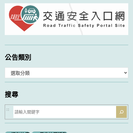
公告類別
分
類
搜尋
搜
:::
尋