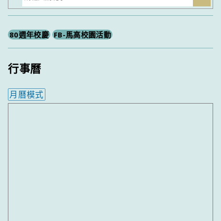
尋
80週年校慶
FB-馬高校園活動
行事曆
月曆模式
內嵌行事曆為視覺預覽，完整行事曆內容請使用