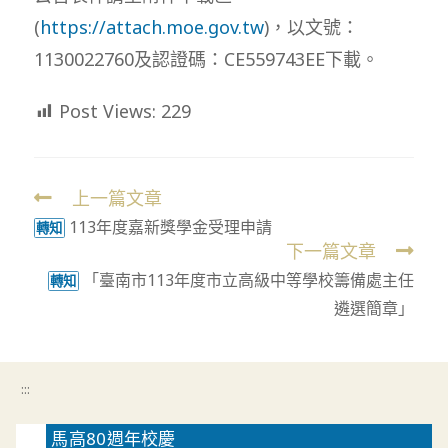
(
https://attach.moe.gov.tw
)，以文號：
1130022760及認證碼：CE559743EE下載。
Post Views:
229
上一篇文章
Read
113年度嘉新獎學金受理申請
more
轉知
下一篇文章
articles
「臺南市113年度市立高級中等學校籌備處主任
轉知
遴選簡章」
:::
馬高80週年校慶