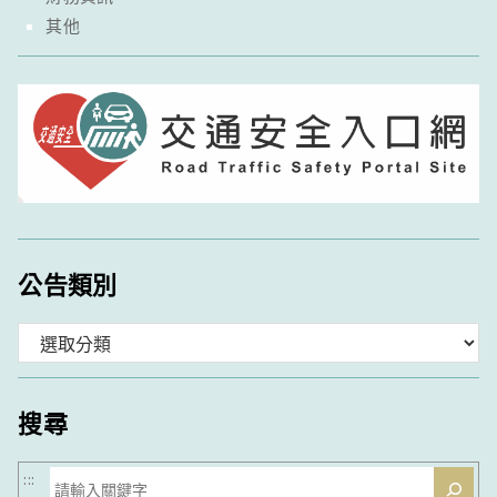
其他
公告類別
分
類
搜尋
搜
:::