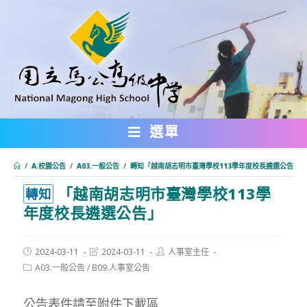
跳
轉
至
主
要
內
選單
容
/
A.校園公告
/
A03.一般公告
/
轉知「越南胡志明市臺灣學校113學年度校長遴選公告」
「越南胡志明市臺灣學校113學
:::
轉知
年度校長遴選公告」
Post
Post
Post
2024-03-11
2024-03-11
人事室主任
published:
last
author:
Post
A03.一般公告
/
B09.人事室公告
modified:
category:
公告表件請至附件下載區