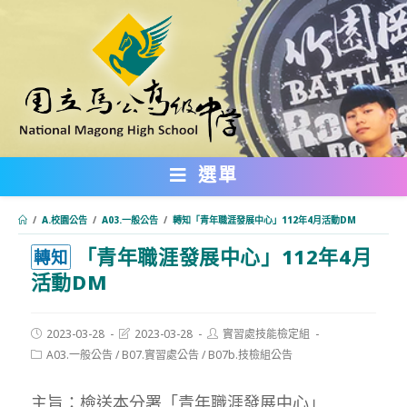
跳
轉
至
主
要
內
選單
容
/
A.校園公告
/
A03.一般公告
/
轉知「青年職涯發展中心」112年4月活動DM
「青年職涯發展中心」112年4月
:::
轉知
活動DM
Post
Post
Post
2023-03-28
2023-03-28
實習處技能檢定組
published:
last
author:
Post
A03.一般公告
/
B07.實習處公告
/
B07b.技檢組公告
modified:
category:
主旨：檢送本分署「青年職涯發展中心」