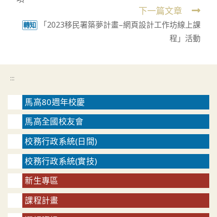
articles
下一篇文章
「2023移民署築夢計畫–網頁設計工作坊線上課
轉知
程」活動
:::
馬高80週年校慶
馬高全國校友會
校務行政系統(日間)
校務行政系統(實技)
新生專區
課程計畫