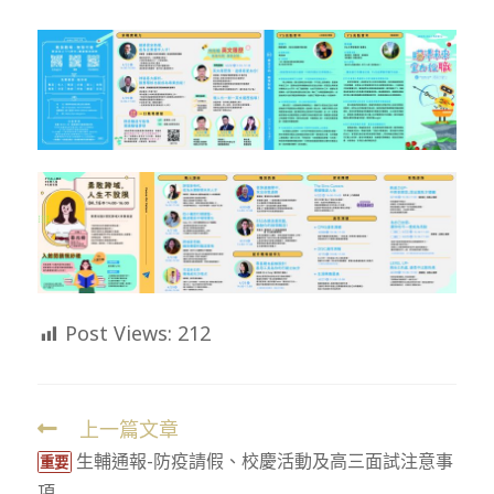
Post Views:
212
上一篇文章
Read
生輔通報-防疫請假、校慶活動及高三面試注意事
more
重要
項