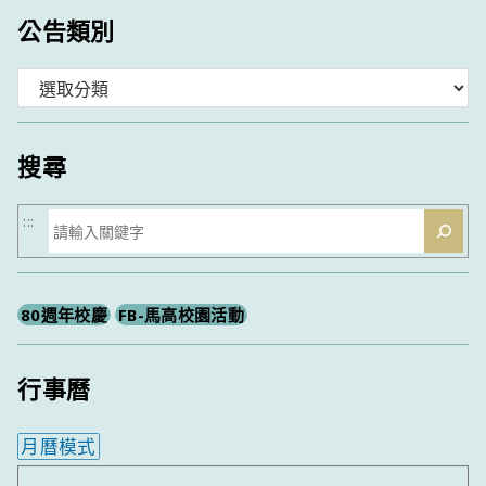
公告類別
分
類
搜尋
搜
:::
尋
80週年校慶
FB-馬高校園活動
行事曆
月曆模式
內嵌行事曆為視覺預覽，完整行事曆內容請使用