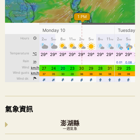
氣象資訊
澎湖縣
一週氣象