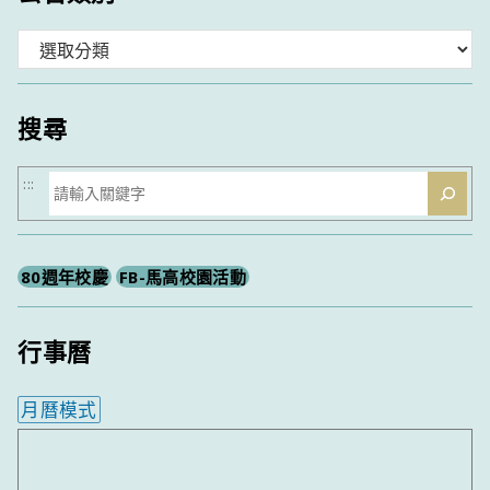
分
類
搜尋
搜
:::
尋
80週年校慶
FB-馬高校園活動
行事曆
月曆模式
內嵌行事曆為視覺預覽，完整行事曆內容請使用