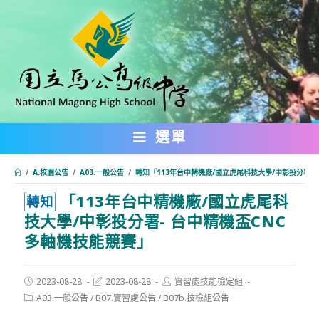
跳
轉
至
主
要
內
選單
容
/
A.校園公告
/
A03.一般公告
/
轉知「113年台中精機廠/國立虎尾科技大學/中彰投分署-
「113年台中精機廠/國立虎尾科
:::
轉知
技大學/中彰投分署- 台中精機盃CNC
多軸機技能競賽」
Post
Post
Post
2023-08-28
2023-08-28
實習處技能檢定組
published:
last
author:
Post
A03.一般公告
/
B07.實習處公告
/
B07b.技檢組公告
modified:
category: