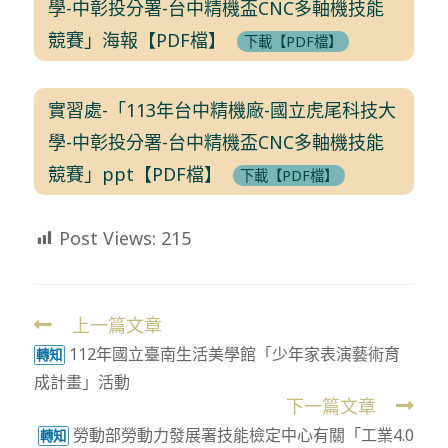
學-中彰投分署-台中精機盃CNC多軸機技能
競賽」海報【PDF檔】
下載【PDF檔】
實習處-「113年台中精機廠-國立虎尾科技大
學-中彰投分署-台中精機盃CNC多軸機技能
競賽」ppt【PDF檔】
下載【PDF檔】
Post Views:
215
上一篇文章
Read
112年國立臺南生活美學館「少年家表演藝術育
more
轉知
成計畫」活動
articles
下一篇文章
勞動部勞動力發展署技能檢定中心有關「工業4.0
轉知