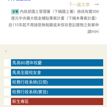
articles
下一篇文章
內政部國土管理署（下稱國土署）檢送有關300
宣導
億元中央擴大租金補貼專案計畫（下稱本專案計畫）
自115年起不再接受無稅籍或未保存登記建物之新案申
請￼￼
:::
馬高80週年校慶
馬高全國校友會
校務行政系統(日間)
校務行政系統(實技)
新生專區