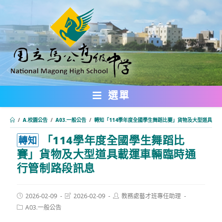
跳
轉
至
主
要
內
選單
容
/
A.校園公告
/
A03.一般公告
/
轉知「114學年度全國學生舞蹈比賽」貨物及大型道具載
「114學年度全國學生舞蹈比
:::
轉知
賽」貨物及大型道具載運車輛臨時通
行管制路段訊息
Post
Post
Post
2026-02-09
2026-02-09
教務處藝才班專任助理
published:
last
author:
Post
A03.一般公告
modified:
category: