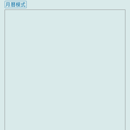
月曆模式
內嵌行事曆為視覺預覽，完整行事曆內容請使用