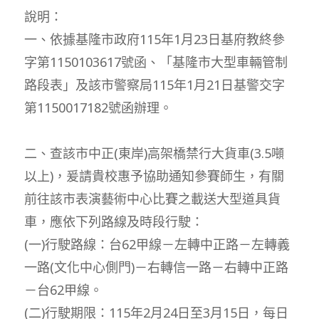
說明：
一、依據基隆市政府115年1月23日基府教終參
字第1150103617號函、「基隆市大型車輛管制
路段表」及該市警察局115年1月21日基警交字
第1150017182號函辦理。
二、查該市中正(東岸)高架橋禁行大貨車(3.5噸
以上)，爰請貴校惠予協助通知參賽師生，有關
前往該市表演藝術中心比賽之載送大型道具貨
車，應依下列路線及時段行駛：
(一)行駛路線：台62甲線－左轉中正路－左轉義
一路(文化中心側門)－右轉信一路－右轉中正路
－台62甲線。
(二)行駛期限：115年2月24日至3月15日，每日