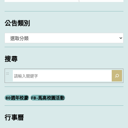
公告類別
分
類
搜尋
搜
:::
尋
80週年校慶
FB-馬高校園活動
行事曆