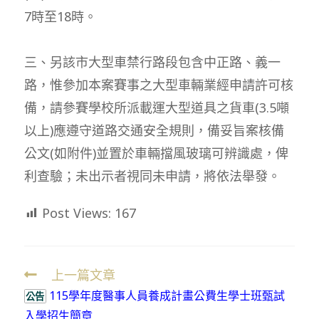
7時至18時。
三、另該市大型車禁行路段包含中正路、義一
路，惟參加本案賽事之大型車輛業經申請許可核
備，請參賽學校所派載運大型道具之貨車(3.5噸
以上)應遵守道路交通安全規則，備妥旨案核備
公文(如附件)並置於車輛擋風玻璃可辨識處，俾
利查驗；未出示者視同未申請，將依法舉發。
Post Views:
167
上一篇文章
Read
115學年度醫事人員養成計畫公費生學士班甄試
more
公告
入學招生簡章