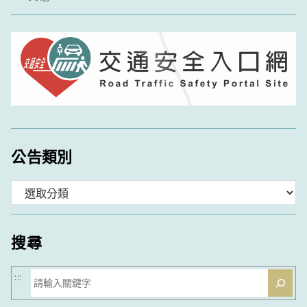
公告類別
分
類
搜尋
搜
:::
尋