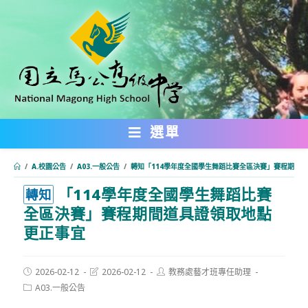
跳
轉
至
主
要
內
選單
容
/
A.校園公告
/
A03.一般公告
/
轉知「114學年度全國學生舞蹈比賽全區決賽」賽程期間
「114學年度全國學生舞蹈比賽
:::
轉知
全區決賽」賽程期間道具證領取地點
更正事宜
Post
Post
Post
2026-02-12
2026-02-12
教務處藝才班專任助理
published:
last
author:
Post
A03.一般公告
modified:
category: