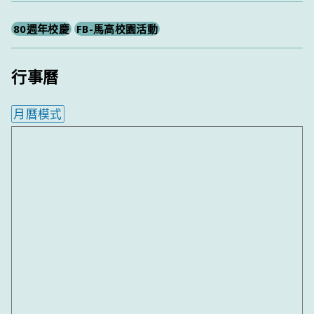
80週年校慶
FB-馬高校園活動
行事曆
月曆模式
內嵌行事曆為視覺預覽，完整行事曆內容請使用