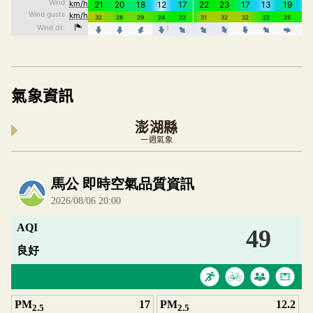
氣象資訊
澎湖縣
一週氣象
內嵌空氣品質小工具為視覺預覽，完整即時空氣