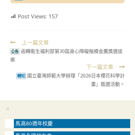
Post Views:
157
上一篇文章
Read
函轉衛生福利部第30屆身心障礙楷模金鷹獎選拔
more
公告
案
articles
下一篇文章
國立臺灣師範大學辦理「2026日本櫻花科學計
轉知
畫」甄選活動。
:::
馬高80週年校慶