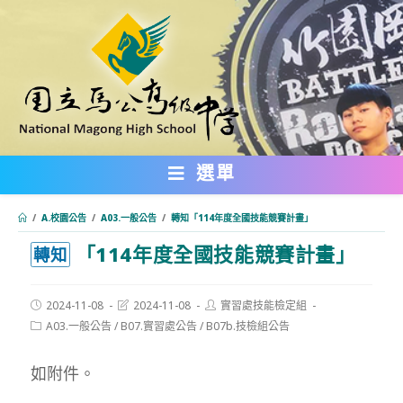
跳
轉
至
主
要
內
選單
容
/
A.校園公告
/
A03.一般公告
/
轉知「114年度全國技能競賽計畫」
「114年度全國技能競賽計畫」
:::
轉知
Post
Post
Post
2024-11-08
2024-11-08
實習處技能檢定組
published:
last
author:
Post
A03.一般公告
/
B07.實習處公告
/
B07b.技檢組公告
modified:
category:
如附件。