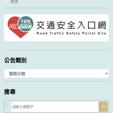
其他
公告類別
分
類
搜尋
搜
:::