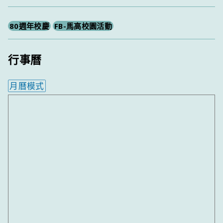
尋
80週年校慶
FB-馬高校園活動
行事曆
月曆模式
內嵌行事曆為視覺預覽，完整行事曆內容請使用