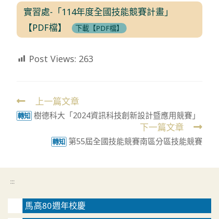
實習處-「114年度全國技能競賽計畫」
【PDF檔】
下載【PDF檔】
Post Views:
263
上一篇文章
Read
樹德科大「2024資訊科技創新設計暨應用競賽」
more
轉知
下一篇文章
articles
第55屆全國技能競賽南區分區技能競賽
轉知
:::
馬高80週年校慶