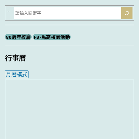
搜
:::
尋
80週年校慶
FB-馬高校園活動
行事曆
月曆模式
內嵌行事曆為視覺預覽，完整行事曆內容請使用