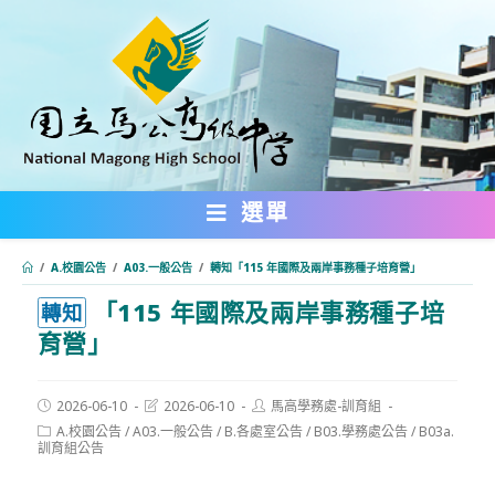
跳
轉
至
主
要
內
選單
容
/
A.校園公告
/
A03.一般公告
/
轉知「115 年國際及兩岸事務種子培育營」
「115 年國際及兩岸事務種子培
:::
轉知
育營」
Post
Post
Post
2026-06-10
2026-06-10
馬高學務處-訓育組
published:
last
author:
Post
A.校園公告
/
A03.一般公告
/
B.各處室公告
/
B03.學務處公告
/
B03a.
modified:
category:
訓育組公告