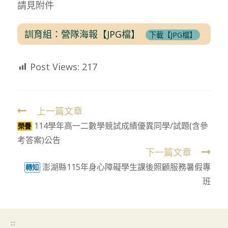
請見附件
訓育組：營隊海報【JPG檔】
下載【JPG檔】
Post Views:
217
上一篇文章
Read
114學年高一二數學競試成績優異同學/試題(含參
more
榮譽
考答案)公告
articles
下一篇文章
澎湖縣115年身心障礙學生課後照顧服務暑假專
轉知
班
:::