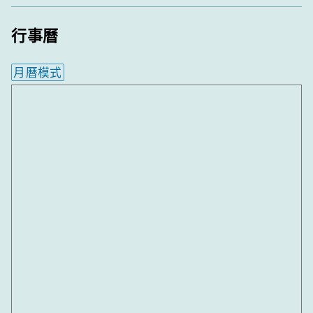
行事曆
月曆模式
內嵌行事曆為視覺預覽，完整行事曆內容請使用