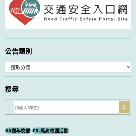
公告類別
分
類
搜尋
搜
:::
尋
80週年校慶
FB-馬高校園活動