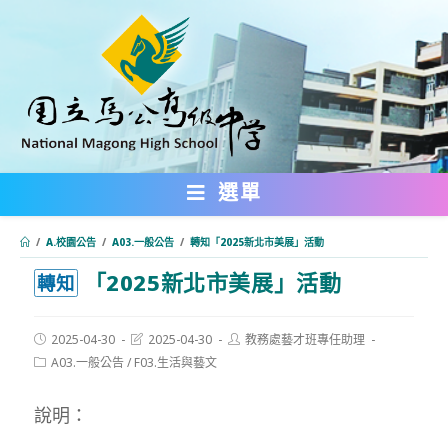
跳
轉
至
主
要
內
選單
容
/
A.校園公告
/
A03.一般公告
/
轉知「2025新北市美展」活動
「2025新北市美展」活動
:::
轉知
Post
Post
Post
2025-04-30
2025-04-30
教務處藝才班專任助理
published:
last
author:
Post
A03.一般公告
/
F03.生活與藝文
modified:
category:
說明：