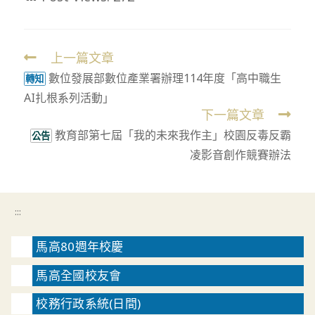
上一篇文章
Read
數位發展部數位產業署辦理114年度「高中職生
more
轉知
AI扎根系列活動」
articles
下一篇文章
教育部第七屆「我的未來我作主」校園反毒反霸
公告
凌影音創作競賽辦法
:::
馬高80週年校慶
馬高全國校友會
校務行政系統(日間)