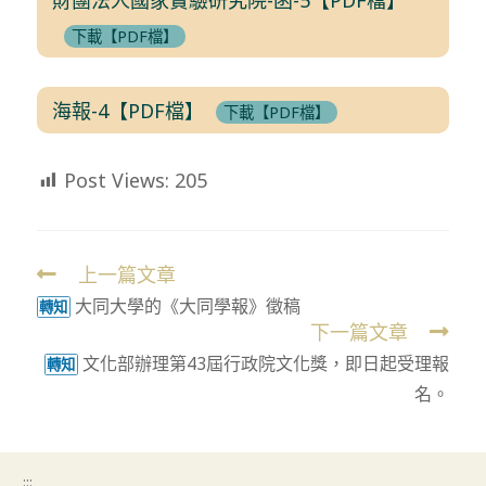
下載【PDF檔】
海報-4【PDF檔】
下載【PDF檔】
Post Views:
205
上一篇文章
Read
大同大學的《大同學報》徵稿
more
轉知
下一篇文章
articles
文化部辦理第43屆行政院文化獎，即日起受理報
轉知
名。
:::