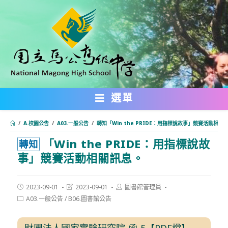
跳
轉
至
主
要
內
選單
容
/
A.校園公告
/
A03.一般公告
/
轉知「Win the PRIDE：用指標說故事」競賽活動相關
「Win the PRIDE：用指標說故
:::
轉知
事」競賽活動相關訊息。
Post
Post
Post
2023-09-01
2023-09-01
圖書館管理員
published:
last
author:
Post
A03.一般公告
/
B06.圖書館公告
modified:
category:
財團法人國家實驗研究院-函-5【PDF檔】