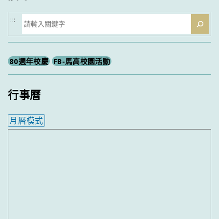
搜
:::
尋
80週年校慶
FB-馬高校園活動
行事曆
月曆模式
內嵌行事曆為視覺預覽，完整行事曆內容請使用