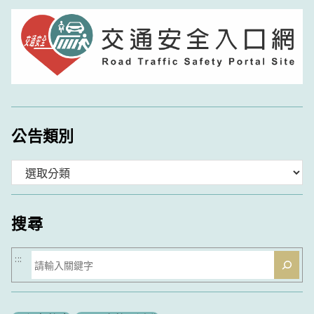
公告類別
分
類
搜尋
搜
:::
尋