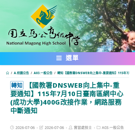
跳
轉
至
主
要
內
選單
容
/
A.校園公告
/
A03.一般公告
/
轉知【國教署DNSWEB向上集中-重要通知】115年7月1
【國教署DNSWEB向上集中-重
:::
轉知
要通知】115年7月10日臺南區網中心
(成功大學)400G改接作業，網路服務
中斷通知
Post
Post
Post
Post
2026-07-06
2026-07-06
實習處技士
A03.一般公告
published:
last
author:
category: