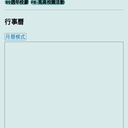
80週年校慶
FB-馬高校園活動
行事曆
月曆模式
內嵌行事曆為視覺預覽，完整行事曆內容請使用