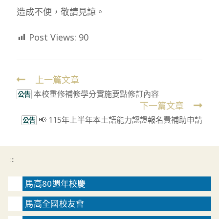
造成不便，敬請見諒。
Post Views:
90
上一篇文章
Read
本校重修補修學分實施要點修訂內容
more
公告
下一篇文章
articles
📢 115年上半年本土語能力認證報名費補助申請
公告
:::
馬高80週年校慶
馬高全國校友會