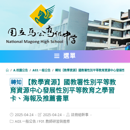
跳
轉
至
主
要
內
選單
容
/
A.校園公告
/
A03.一般公告
/
轉知【教學資源】國教署性別平等教育資源中心發展性別
【教學資源】國教署性別平等教
:::
轉知
育資源中心發展性別平等教育之學習
卡、海報及推薦書單
Post
Post
Post
2025-04-24
2025-04-24
註冊組幹事
published:
last
author:
Post
A03.一般公告
/
F01.教師研習與進修
modified:
category: