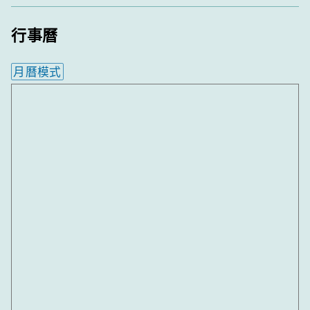
行事曆
月曆模式
內嵌行事曆為視覺預覽，完整行事曆內容請使用