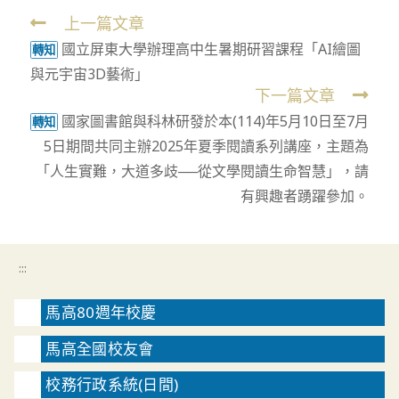
上一篇文章
Read
國立屏東大學辦理高中生暑期研習課程「AI繪圖
more
轉知
與元宇宙3D藝術」
articles
下一篇文章
國家圖書館與科林研發於本(114)年5月10日至7月
轉知
5日期間共同主辦2025年夏季閱讀系列講座，主題為
「人生實難，大道多歧──從文學閱讀生命智慧」，請
有興趣者踴躍參加。
:::
馬高80週年校慶
馬高全國校友會
校務行政系統(日間)