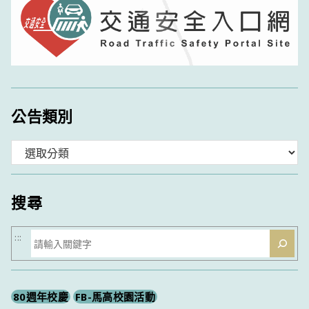
公告類別
分
類
搜尋
搜
:::
尋
80週年校慶
FB-馬高校園活動