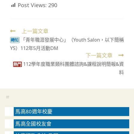
Post Views:
290
上一篇文章
Read
「青年職涯發展中心」（Youth Salon，以下簡稱
more
轉知
YS）112年5月活動DM
articles
下一篇文章
112學年度職業類科團體諮詢&課程說明簡報&資
熱門
料
:::
馬高80週年校慶
馬高全國校友會