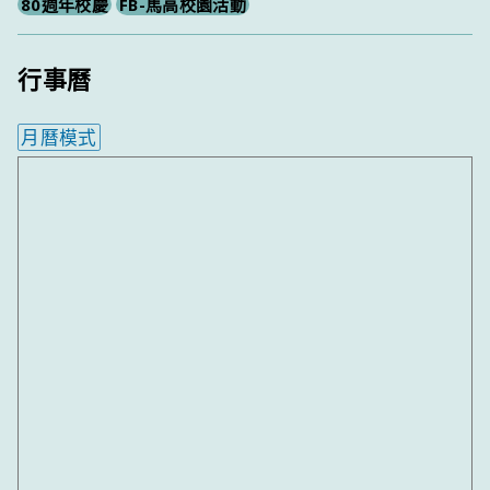
80週年校慶
FB-馬高校園活動
行事曆
月曆模式
內嵌行事曆為視覺預覽，完整行事曆內容請使用