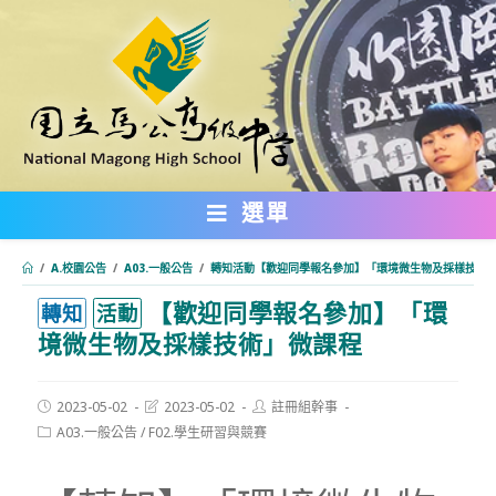
跳
轉
至
主
要
內
選單
容
/
A.校園公告
/
A03.一般公告
/
轉知活動【歡迎同學報名參加】「環境微生物及採樣技術
【歡迎同學報名參加】「環
:::
轉知
活動
境微生物及採樣技術」微課程
Post
Post
Post
2023-05-02
2023-05-02
註冊組幹事
published:
last
author:
Post
A03.一般公告
/
F02.學生研習與競賽
modified:
category: