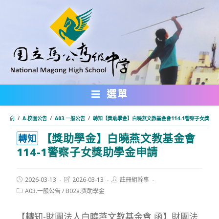
跳
轉
至
主
要
內
選單
容
/
A.校園公告
/
A03.一般公告
/
轉知【獎助學金】白曉燕文教基金會114-1警察子女獎助
【獎助學金】白曉燕文教基金會
:::
轉知
114-1警察子女獎助學金申請
Post
Post
Post
2026-03-13
2026-03-13
註冊組幹事
published:
last
author:
Post
A03.一般公告
/
B02a.獎助學金
modified:
category:
【轉知-財團法人白曉燕文教基金會 函】財團法