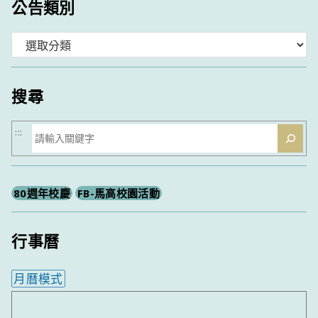
公告類別
分
類
搜尋
搜
:::
尋
80週年校慶
FB-馬高校園活動
行事曆
月曆模式
內嵌行事曆為視覺預覽，完整行事曆內容請使用