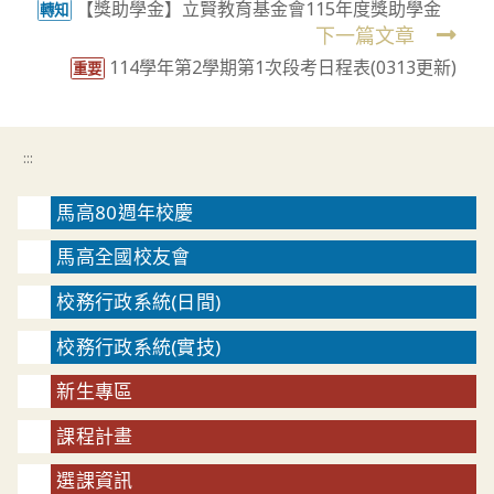
【獎助學金】立賢教育基金會115年度獎助學金
more
轉知
下一篇文章
articles
114學年第2學期第1次段考日程表(0313更新)
重要
:::
馬高80週年校慶
馬高全國校友會
校務行政系統(日間)
校務行政系統(實技)
新生專區
課程計畫
選課資訊