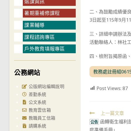
選課資訊
二、為鼓勵成績優良
暑期重補修課程
3日起至115年9月
課業輔導
三、詳細申請辦法
課程諮詢專區
活動聯絡人：林社工，
戶外教育填報專區
四、檢附旨揭原函、
公務網站
教務處註冊組061
公版網站編輯說明
Post Views:
87
差勤系統
公文系統
教育雲信箱
Read
上一篇文章
教職員工信箱
函轉衛生福利
more
公告
請購系統
庭準備手冊」