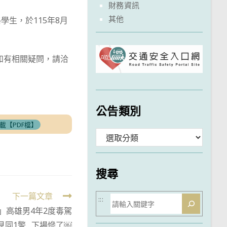
財務資訊
其他
生，於115年8月
如有相關疑問，請洽
公告類別
載【PDF檔】
分
類
搜尋
下一篇文章
搜
:::
」高雄男4年2度毒駕
尋
見同1警…下場慘了￼