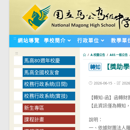
跳
轉
至
主
要
:::
網站導覽
學校簡介
行政單位
教學單
內
容
:::
/
A.校園公告
/
A03.一般公告
馬高80週年校慶
【獎助學
:::
轉知
馬高全國校友會
Post
Post
2026-06-15
2026
校務行政系統(日間)
published:
last
modifie
校務行政系統(實技)
【轉知-函】函轉財
【此資訊僅為轉知
新生專區
課程計畫
說明：
一、依據財團法人羅