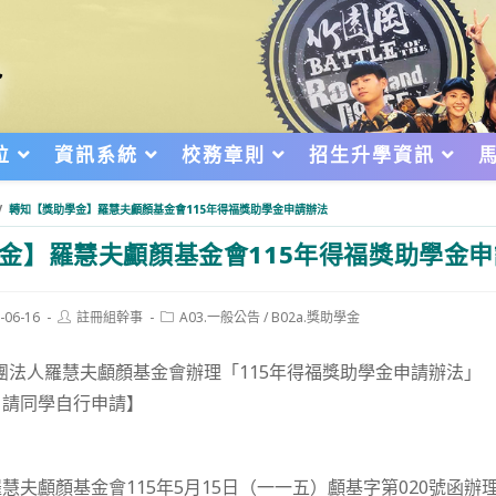
位
資訊系統
校務章則
招生升學資訊
/
轉知【獎助學金】羅慧夫顱顏基金會115年得福獎助學金申請辦法
金】羅慧夫顱顏基金會115年得福獎助學金
Post
Post
-06-16
註冊組幹事
A03.一般公告
/
B02a.獎助學金
author:
category:
d:
團法人羅慧夫顱顏基金會辦理「115年得福獎助學金申請辦法」
，請同學自行申請】
慧夫顱顏基金會115年5月15日（一一五）顱基字第020號函辦