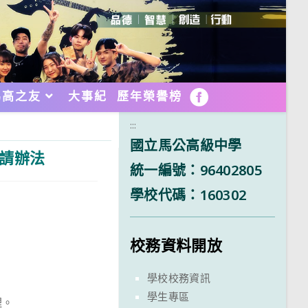
馬高之友
大事紀
歷年榮譽榜
FB
:::
國立馬公高級中學
申請辦法
統一編號：96402805
學校代碼：160302
校務資料開放
學校校務資訊
學生專區
理。