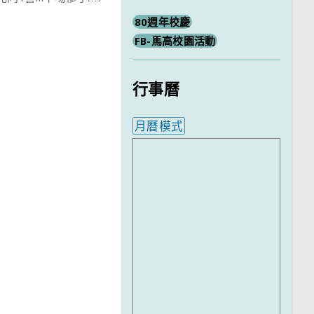
80週年校慶
FB-馬高校園活動
行事曆
月曆模式
內嵌行事曆為視覺預覽，完