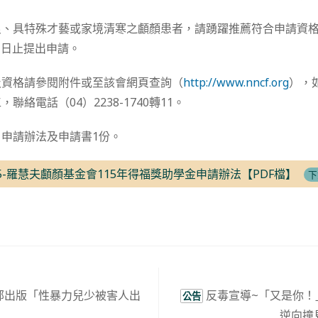
、具特殊才藝或家境清寒之顱顏患者，請踴躍推薦符合申請資格學
11日止提出申請。
及資格請參閱附件或至該會網頁查詢（
http://www.nncf.org
），
聯絡電話（04）2238-1740轉11。
申請辦法及申請書1份。
5-羅慧夫顱顏基金會115年得福獎助學金申請辦法【PDF檔】
下
部出版「性暴力兒少被害人出
反毒宣導~「又是你！
公告
逆向撞