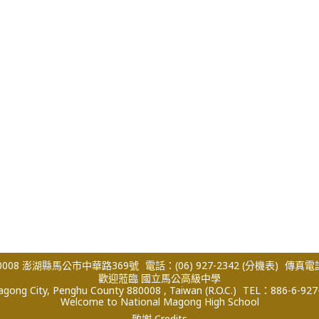
008 澎湖縣馬公市中華路369號
電話：(06) 927-2342
(分機表)
傳真電話：
歡迎蒞臨 國立馬公高級中學
ong City, Penghu County 880008 , Taiwan (R.O.C.)
TEL：886-6-927
Welcome to National Magong High School
致謝 Credits