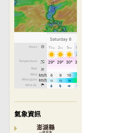
氣象資訊
澎湖縣
一週氣象