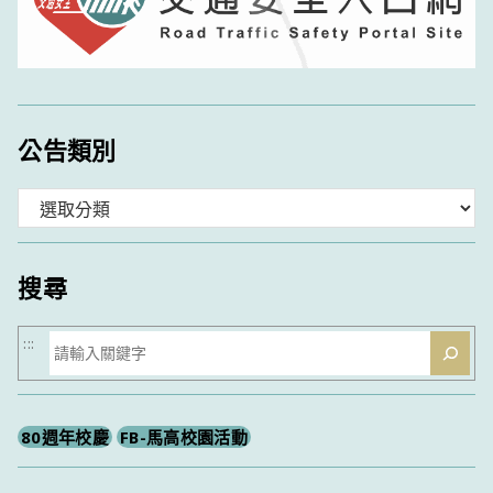
公告類別
分
類
搜尋
搜
:::
尋
80週年校慶
FB-馬高校園活動