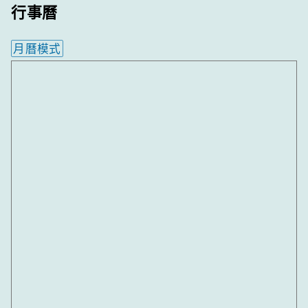
行事曆
月曆模式
內嵌行事曆為視覺預覽，完整行事曆內容請使用