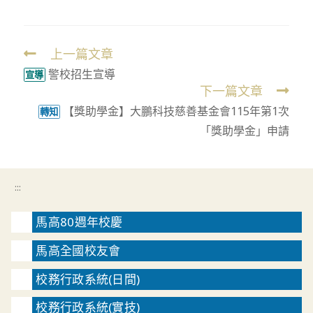
上一篇文章
Read
警校招生宣導
more
宣導
下一篇文章
articles
【獎助學金】大鵬科技慈善基金會115年第1次
轉知
「獎助學金」申請
:::
馬高80週年校慶
馬高全國校友會
校務行政系統(日間)
校務行政系統(實技)