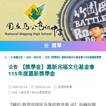
跳
轉
至
主
要
內
選單
容
/
A.校園公告
/
A03.一般公告
/
公告【獎學金】嘉新兆福文化基金會115年度嘉新獎學金
【獎學金】嘉新兆福文化基金會
:::
公告
115年度嘉新獎學金
Post
Post
Post
2026-02-24
2026-02-24
註冊組幹事
published:
last
author:
Post
A03.一般公告
/
B02a.獎助學金
modified:
category:
【轉知-教育部國民及學前教育署 函】函轉財團