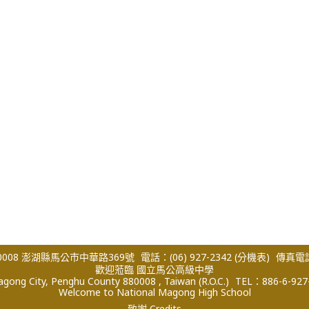
008 澎湖縣馬公市中華路369號
電話：(06) 927-2342
(分機表)
傳真電話：
歡迎蒞臨 國立馬公高級中學
ong City, Penghu County 880008 , Taiwan (R.O.C.)
TEL：886-6-927
Welcome to National Magong High School
致謝 Credits