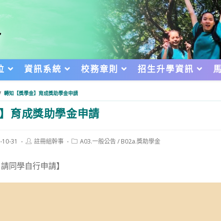
位
資訊系統
校務章則
招生升學資訊
/
轉知【獎學金】育成獎助學金申請
】育成獎助學金申請
Post
Post
-10-31
註冊組幹事
A03.一般公告
/
B02a.獎助學金
author:
category:
d:
，請同學自行申請】