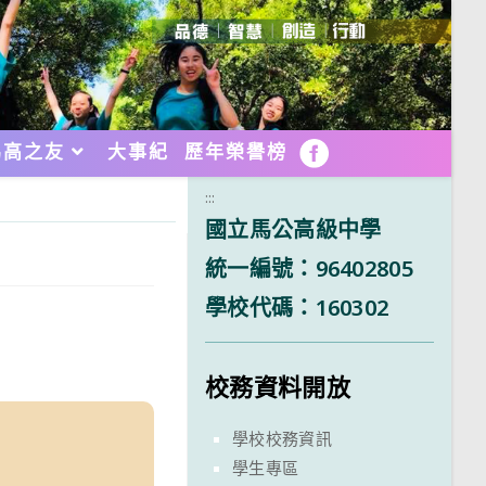
馬高之友
大事紀
歷年榮譽榜
FB
:::
國立馬公高級中學
統一編號：96402805
學校代碼：160302
校務資料開放
學校校務資訊
學生專區