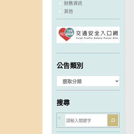
財務資訊
其他
公告類別
分
類
搜尋
搜
:::
尋