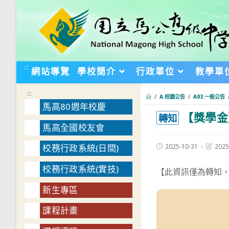
跳
轉
至
主
要
:::
網站導覽
學校簡介
行政單位
教學單
內
容
:::
/
A.校園公告
/
A03.一般公告
馬高80週年校慶
【獎學金
:::
轉知
馬高全國校友會
Post
Post
2025-10-31
2025
校務行政系統(日間)
published:
last
modifie
校務行政系統(實技)
【此資訊僅為轉知
新生專區
課程計畫