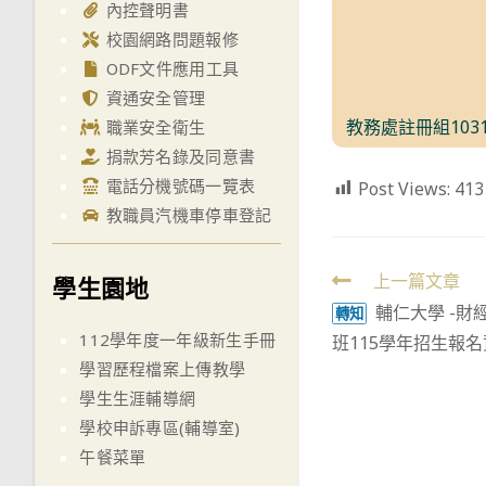
內控聲明書
校園網路問題報修
ODF文件應用工具
資通安全管理
教務處註冊組103
職業安全衛生
捐款芳名錄及同意書
電話分機號碼一覽表
Post Views:
413
教職員汽機車停車登記
Read
上一篇文章
學生園地
輔仁大學 -財
more
轉知
112學年度一年級新生手冊
班115學年招生報
articles
學習歷程檔案上傳教學
學生生涯輔導網
學校申訴專區(輔導室)
午餐菜單