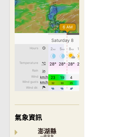
氣象資訊
澎湖縣
一週氣象