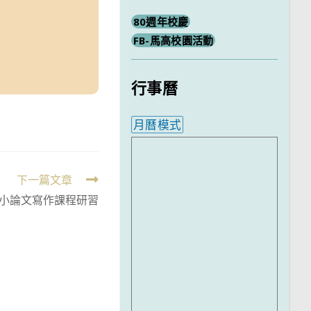
80週年校慶
FB-馬高校園活動
行事曆
月曆模式
內嵌行事曆為視覺預覽，完
下一篇文章
/6小論文寫作課程研習