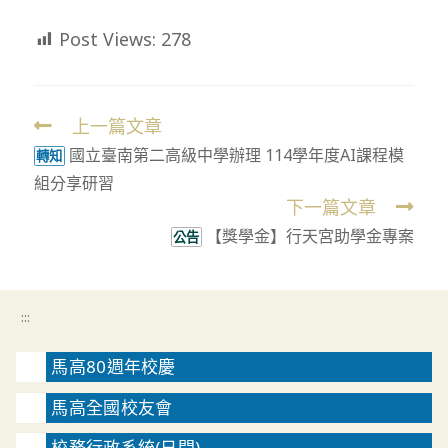
Post Views:
278
上一篇文章
Read
國立臺南第二高級中學辦理 114學年度AI課程模
more
轉知
組分享研習
articles
下一篇文章
【獎學金】行天宮助學金專案
公告
:::
馬高80週年校慶
馬高全國校友會
校務行政系統(日間)