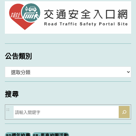
公告類別
分
類
搜尋
搜
:::
尋
80週年校慶
FB-馬高校園活動