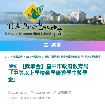
跳
轉
至
主
要
內
選單
容
/
A.校園公告
/
A03.一般公告
/
轉知【獎學金】臺中市政府教育局「中等以上學校勤學優
【獎學金】臺中市政府教育局
:::
轉知
「中等以上學校勤學優秀學生獎學
金」
Post
Post
Post
2025-08-20
2025-08-29
註冊組幹事
published:
last
author:
Post
A03.一般公告
/
B02a.獎助學金
modified:
category: