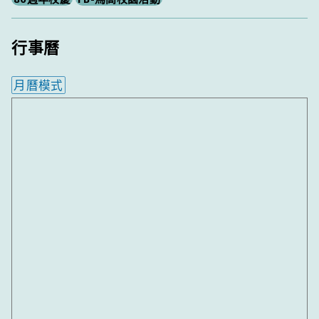
行事曆
月曆模式
內嵌行事曆為視覺預覽，完整行事曆內容請使用