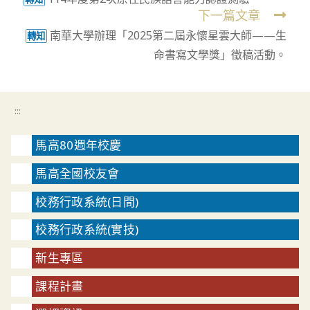
more
下一篇文章
articles
南華大學辦理「2025第二屆永懷星雲大師——生
轉知
命書寫文學獎」徵稿活動。
:::
馬高80週年校慶
馬高全國校友會
校務行政系統(日間)
校務行政系統(實技)
新生專區
課程計畫