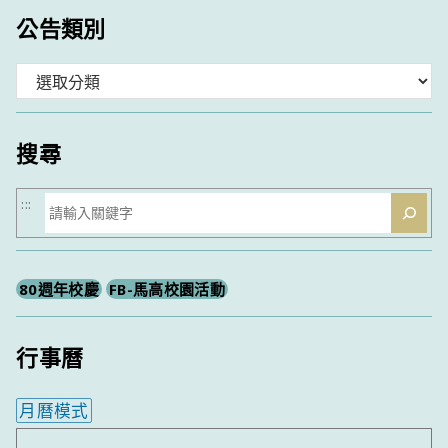
公告類別
分
類
搜尋
搜
:::
尋
80週年校慶
FB-馬高校園活動
行事曆
月曆模式
內嵌行事曆為視覺預覽，完整行事曆內容請使用