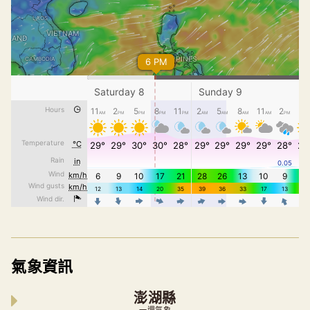
氣象資訊
澎湖縣
一週氣象