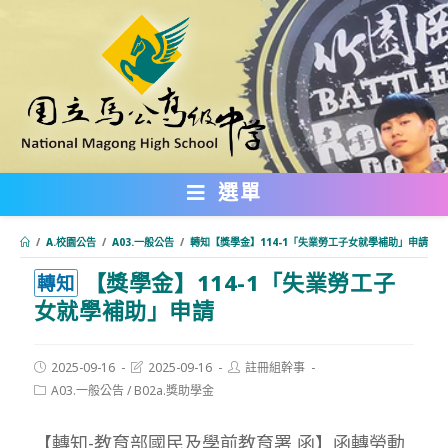
跳
轉
至
主
要
內
選單
容
/
A.校園公告
/
A03.一般公告
/
轉知【獎學金】114-1「失業勞工子女就學補助」申請
【獎學金】114-1「失業勞工子
:::
轉知
女就學補助」申請
Post
Post
Post
2025-09-16
2025-09-16
註冊組幹事
published:
last
author:
Post
A03.一般公告
/
B02a.獎助學金
modified:
category:
【轉知-教育部國民及學前教育署 函】函轉勞動