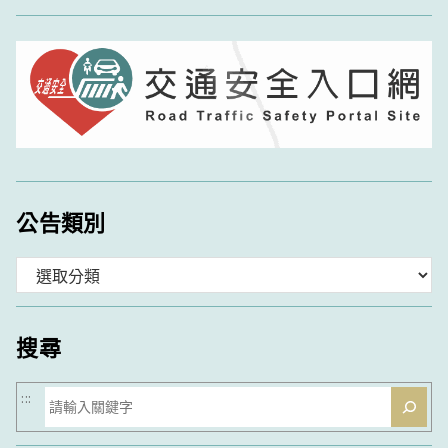
公告類別
分
類
搜尋
搜
:::
尋