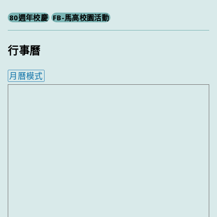
80週年校慶
FB-馬高校園活動
行事曆
月曆模式
內嵌行事曆為視覺預覽，完整行事曆內容請使用