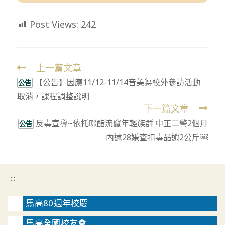
Post Views:
242
上一篇文章
Read
【公告】因應11/12-11/14音美舞校外參訪活動
more
公告
取消，課程調整說明
articles
下一篇文章
反毒宣導~依托咪酯流竄年輕族群 中正二警2個月
公告
內逮28嫌查扣毒品逾2公斤￼
:::
馬高80週年校慶
馬高全國校友會