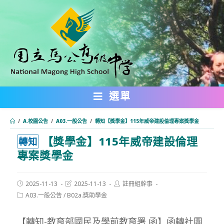
跳
轉
至
主
要
內
選單
容
/
A.校園公告
/
A03.一般公告
/
轉知【獎學金】115年威帝建設倫理專案獎學金
【獎學金】115年威帝建設倫理
:::
轉知
專案獎學金
Post
Post
Post
2025-11-13
2025-11-13
註冊組幹事
published:
last
author:
Post
A03.一般公告
/
B02a.獎助學金
modified:
category:
【轉知-教育部國民及學前教育署 函】函轉社團