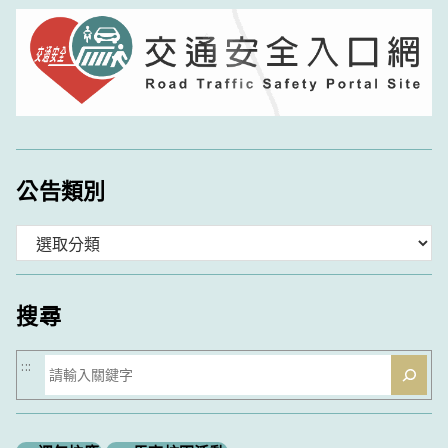
公告類別
分
類
搜尋
搜
:::
尋