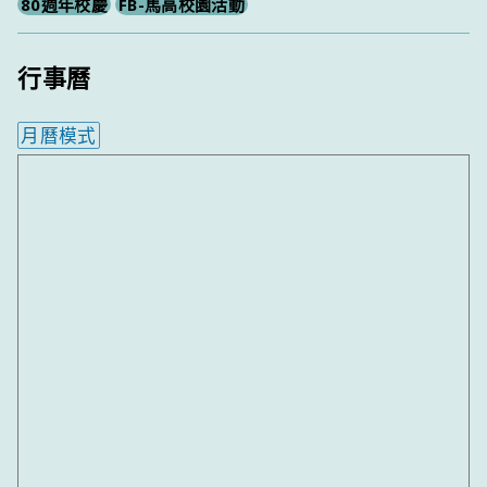
80週年校慶
FB-馬高校園活動
行事曆
月曆模式
內嵌行事曆為視覺預覽，完整行事曆內容請使用