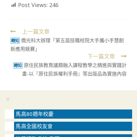
Post Views:
246
上一篇文章
Read
僑光科大辦理「第五屆技職校院大手攜小手慧創
more
轉知
新應用競賽」
articles
下一篇文章
原住民族教育議題融入課程教學之精進與實踐計
轉知
畫-以『原住民族權利手冊』等出版品為實施內容
:::
馬高80週年校慶
馬高全國校友會