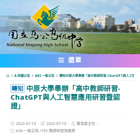
跳
轉
至
主
要
內
選單
容
/
A.校園公告
/
A03.一般公告
/
轉知中原大學舉辦「高中教師研習-ChatGPT與人工智
中原大學舉辦「高中教師研習-
:::
轉知
ChatGPT與人工智慧應用研習暨認
證」
Post
Post
Post
2023-07-10
2023-07-10
實習處主任
published:
last
author:
Post
A03.一般公告
/
F01.教師研習與進修
modified:
category: