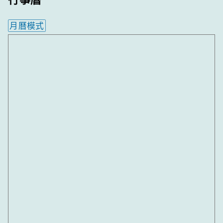
月曆模式
內嵌行事曆為視覺預覽，完整行事曆內容請使用