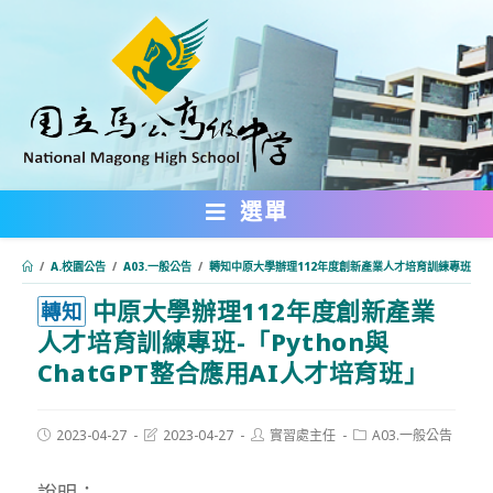
跳
轉
至
主
要
內
選單
容
/
A.校園公告
/
A03.一般公告
/
轉知中原大學辦理112年度創新產業人才培育訓練專班-「Py
中原大學辦理112年度創新產業
:::
轉知
人才培育訓練專班-「Python與
ChatGPT整合應用AI人才培育班」
Post
Post
Post
Post
2023-04-27
2023-04-27
實習處主任
A03.一般公告
published:
last
author:
category:
modified:
說明：