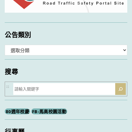
公告類別
分
類
搜尋
搜
:::
尋
80週年校慶
FB-馬高校園活動
行事曆