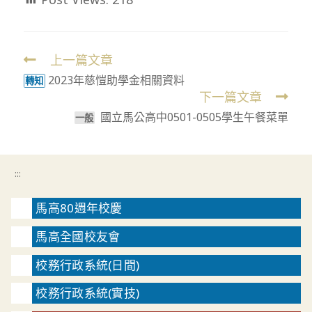
上一篇文章
Read
2023年慈愷助學金相關資料
more
轉知
下一篇文章
articles
國立馬公高中0501-0505學生午餐菜單
一般
:::
馬高80週年校慶
馬高全國校友會
校務行政系統(日間)
校務行政系統(實技)