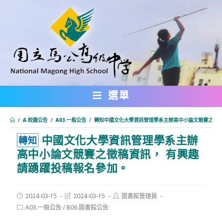
跳
轉
至
主
要
內
選單
容
/
A.校園公告
/
A03.一般公告
/
轉知中國文化大學資訊管理學系主辦高中小論文競賽之徵稿
中國文化大學資訊管理學系主辦
:::
轉知
高中小論文競賽之徵稿資訊， 有興趣
請踴躍投稿報名參加。
Post
Post
Post
2024-03-15
2024-03-15
圖書館管理員
published:
last
author:
Post
A03.一般公告
/
B06.圖書館公告
modified:
category: