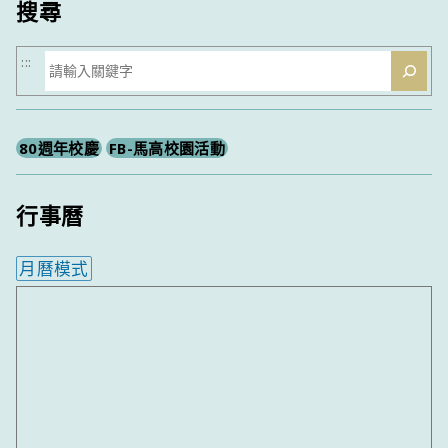
搜尋
搜
:::
尋
80週年校慶
FB-馬高校園活動
行事曆
月曆模式
內嵌行事曆為視覺預覽，完整行事曆內容請使用