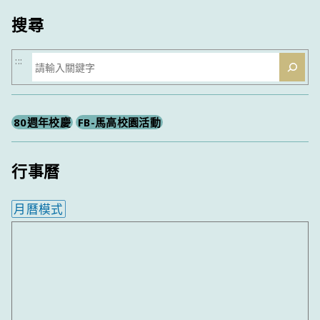
搜尋
搜
:::
尋
80週年校慶
FB-馬高校園活動
行事曆
月曆模式
內嵌行事曆為視覺預覽，完整行事曆內容請使用