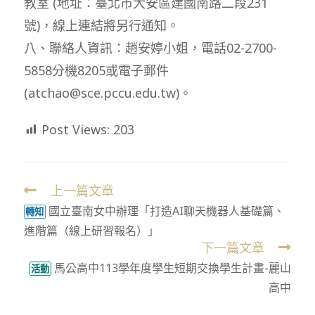
教室 (地址：臺北市大安區建國南路二段231
號)，線上連結將另行通知。
八、聯絡人資訊：趙安婷小姐，電話02-2700-
5858分機8205或電子郵件
(atchao@sce.pccu.edu.tw)。
Post Views:
203
上一篇文章
Read
國立臺南女中辦理「打造AI聊天機器人基礎篇、
more
轉知
進階篇（線上研習報名）」
articles
下一篇文章
馬公高中113學年度學生短期交換學生計畫-麗山
活動
高中