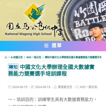
跳
轉
至
主
要
內
選單
容
/
A.校園公告
/
A03.一般公告
/
轉知中國文化大學辦理全國大數據實務能力競賽選手培訓
中國文化大學辦理全國大數據實
:::
轉知
務能力競賽選手培訓課程
Post
Post
Post
Post
2024-09-19
2024-09-19
實習處主任
A03.一般公告
published:
last
author:
category:
modified:
一、培訓目的：訓練學生具有大數據實務能力，