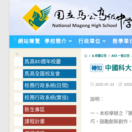
跳
轉
至
主
要
:::
網站導覽
學校簡介
行政單位
教學單
內
容
:::
/
A.校園公告
/
A03.一般公告
馬高80週年校慶
中國科大
:::
轉知
馬高全國校友會
Post
Post
2025-01-23
2025
校務行政系統(日間)
published:
last
modifie
校務行政系統(實技)
說明：
新生專區
一、本校舉辦之「第
課程計畫
巧，鼓勵創新創作