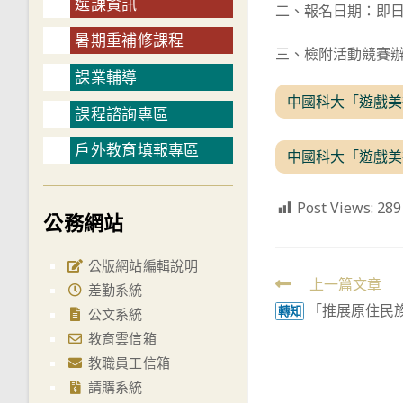
選課資訊
二、報名日期：即日起
暑期重補修課程
三、檢附活動競賽辦法，
課業輔導
中國科大「遊戲美
課程諮詢專區
戶外教育填報專區
中國科大「遊戲美
Post Views:
289
公務網站
公版網站編輯說明
Read
上一篇文章
差勤系統
「推展原住民
more
轉知
公文系統
articles
教育雲信箱
教職員工信箱
請購系統