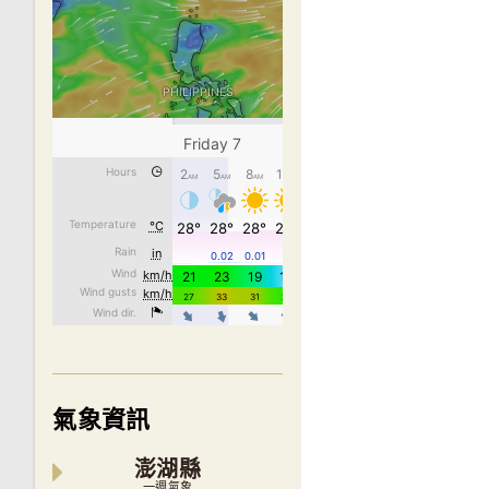
氣象資訊
澎湖縣
一週氣象