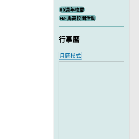
80週年校慶
FB-馬高校園活動
行事曆
月曆模式
內嵌行事曆為視覺預覽，完