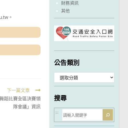
財務資訊
其他
.tw。
公告類別
分
類
下一篇文章
搜尋
生舞蹈比賽全區決賽領
隊會議」資訊
搜
:::
尋