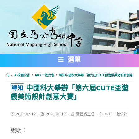
跳
轉
至
主
要
內
選單
容
/
A.校園公告
/
A03.一般公告
/
轉知中國科大舉辦「第六屆CUTE盃遊戲美術設計創意大
中國科大舉辦「第六屆CUTE盃遊
:::
轉知
戲美術設計創意大賽」
Post
Post
Post
Post
2023-02-17
2023-02-17
實習處主任
A03.一般公告
published:
last
author:
category:
modified:
說明：