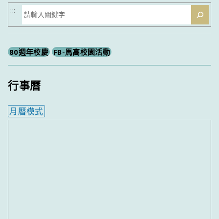
搜
:::
尋
80週年校慶
FB-馬高校園活動
行事曆
月曆模式
內嵌行事曆為視覺預覽，完整行事曆內容請使用