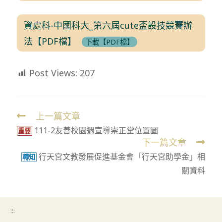
資處科-中國科大_第六屆cute盃設技競賽辦
法【PDF檔】
下載【PDF檔】
Post Views:
207
上一篇文章
Read
111-2友善校園週宣導崇正堂位置圖
more
重要
下一篇文章
articles
行天宮文教發展促進基金會「行天宮助學金」相
轉知
關資料
:::